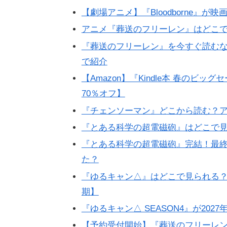
【劇場アニメ】『Bloodborne』
アニメ『葬送のフリーレン』はどこ
『葬送のフリーレン』を今すぐ読む
で紹介
【Amazon】『Kindle本 春のビッ
70％オフ】
『チェンソーマン』どこから読む？
『とある科学の超電磁砲』はどこで見
『とある科学の超電磁砲』完結！最
た？
『ゆるキャン△』はどこで見られる？A
期】
『ゆるキャン△ SEASON4』が20
【予約受付開始】『葬送のフリーレン×タ