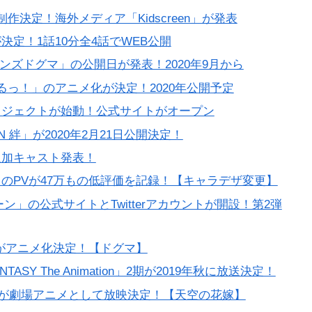
決定！海外メディア「Kidscreen」が発表
定！1話10分全4話でWEB公開
ラゴンズドグマ」の公開日が発表！2020年9月から
るっ！」のアニメ化が決定！2020年公開予定
ロジェクトが始動！公式サイトがオープン
ON 絆」が2020年2月21日公開決定！
追加キャスト発表！
のPVが47万もの低評価を記録！【キャラデザ変更】
」の公式サイトとTwitterアカウントが開設！第2弾
ma」がアニメ化決定！【ドグマ】
ASY The Animation」2期が2019年秋に放送決定！
が劇場アニメとして放映決定！【天空の花嫁】