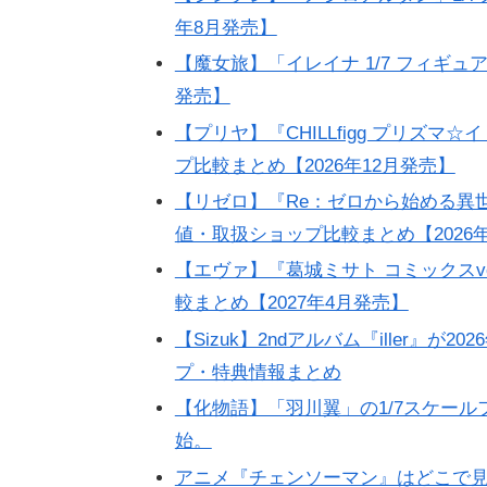
年8月発売】
【魔女旅】「イレイナ 1/7 フィギュ
発売】
【プリヤ】『CHILLfigg プリズ
プ比較まとめ【2026年12月発売】
【リゼロ】『Re：ゼロから始める異
値・取扱ショップ比較まとめ【2026年
【エヴァ】『葛城ミサト コミックスv
較まとめ【2027年4月発売】
【Sizuk】2ndアルバム『iller』
プ・特典情報まとめ
【化物語】「羽川翼」の1/7スケール
始。
アニメ『チェンソーマン』はどこで