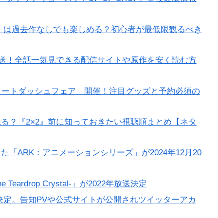
』は過去作なしでも楽しめる？初心者が最低限観るべき
再放送！全話一気見できる配信サイトや原作を安く読む方
タートダッシュフェア」開催！注目グッズと予約必須の
る？『2×2』前に知っておきたい視聴順まとめ【ネタ
を原作とした「ARK：アニメーションシリーズ」が2024年12月20
e Teardrop Crystal-」が2022年放送決定
決定。告知PVや公式サイトが公開されツイッターアカ