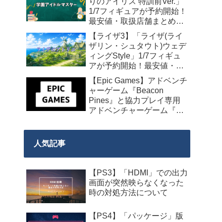
りのアイリス 特訓前Ver.」
1/7フィギュアが予約開始！
最安値・取扱店舗まとめ
【2027年4月発売】
【ライザ3】「ライザ(ライ
ザリン・シュタウト)ウェデ
ィングStyle」1/7フィギュ
アが予約開始！最安値・取
扱店舗まとめ【2027年4月
【Epic Games】アドベンチ
発売】
ャーゲーム『Beacon
Pines』と協力プレイ専用
アドベンチャーゲーム『We
Were Here Together』の無
料配布が来週2026年8月14
日午前0時までの期間限定
人気記事
で開始！
【PS3】「HDMI」での出力
画面が突然映らなくなった
時の対処方法について
【PS4】「パッケージ」版