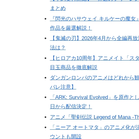
まとめ
『閃光のハサウェイ キルケーの魔女
作品を厳選解説！
【鬼滅の刃】2026年4月から全編
法は？
【ヒロアカ10周年】アニメイト「ス
目玉商品を徹底解説
ダンガンロンパのアニメはどれから観
バレ注意】
「ARK: Survival Evolved」
日から配信決定！
アニメ「聖剣伝説 Legend of Mana -Th
「ニーア オートマタ」のアニメ化が
ウントも開設