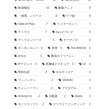
牧場物語
10
劇場アニメ
9
『崩壊』シリーズ
8
ウマ娘
8
State of Play
7
インターネット
7
アイマス
7
ねんどろいど
5
アトリエシリーズ
5
オーディオ
5
ダンガンロンパ
4
原神
4
The Witcher
4
itch.io
3
葬送のフリーレン
3
IPアドレス
3
悪魔城ドラキュラ
3
E3
3
聖剣伝説
3
ギルティギア
3
ワンパンマン
3
DEEMO
3
チェンソーマン
2
プラモデル
2
Among Us
2
分配器
2
Apple
2
モノリスソフト
2
クラウドファンディング
2