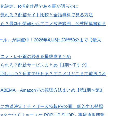
が映画化決定。R指定作品である事が明らかに
で見れる？配信サイト比較と全話無料で見る方法
なら？最新刊情報からアニメ放送範囲、公式関連書籍ま
グセール』が開催中！2026年4月6日23時59分まで【最大
アニメ・レゼ篇の続き＆最終巻まとめ
られる？配信サービスまとめ【1期〜Tまで】
終回はいつ？何巻で終わる？アニメはどこまで放送され
BEMA・Amazonでの視聴方法まとめ【第1期〜第3
27年に放送決定！ティザー＆特報PV公開、新入生も登場
ケウチリョースケ POP UP SHOP』事後通販情報