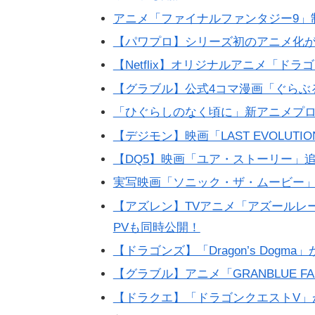
アニメ「ファイナルファンタジー9」制作
【パワプロ】シリーズ初のアニメ化が決
【Netflix】オリジナルアニメ「ド
【グラブル】公式4コマ漫画「ぐらぶ
「ひぐらしのなく頃に」新アニメプ
【デジモン】映画「LAST EVOLUTI
【DQ5】映画「ユア・ストーリー」
実写映画「ソニック・ザ・ムービー」
【アズレン】TVアニメ「アズールレーン
PVも同時公開！
【ドラゴンズ】「Dragon’s Dog
【グラブル】アニメ「GRANBLUE FANT
【ドラクエ】「ドラゴンクエストV」