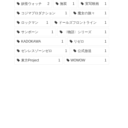
妖怪ウォッチ
2
無双
1
実写映画
1
コジマプロダクション
1
魔女の旅々
1
ロックマン
1
ドールズフロントライン
1
サンボーン
1
〈物語〉シリーズ
1
KADOKAWA
1
リゼロ
1
ゼンレスゾーンゼロ
1
公式放送
1
東方Project
1
WOWOW
1