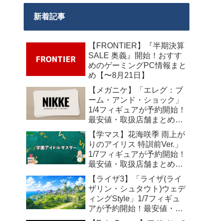
新着記事
【FRONTIER】『半期決算
SALE 奥義』開始！おすす
めのゲーミングPC情報まと
め【〜8月21日】
【メガニケ】「エレグ：ブ
ーム・アンド・ショック」
1/4フィギュアが予約開始！
最安値・取扱店舗まとめ
【2027年10月発売】
【学マス】花海咲季 雨上が
りのアイリス 特訓前Ver.」
1/7フィギュアが予約開始！
最安値・取扱店舗まとめ
【2027年4月発売】
【ライザ3】「ライザ(ライ
ザリン・シュタウト)ウェデ
ィングStyle」1/7フィギュ
アが予約開始！最安値・取
扱店舗まとめ【2027年4月