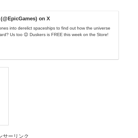
 (@EpicGames) on X
ones into derelict spaceships to find out how the universe
rd? Us too 😌 Duskers is FREE this week on the Store!
ンサーリンク