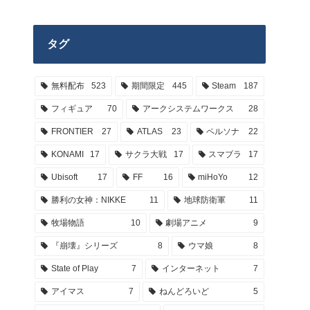
タグ
無料配布
523
期間限定
445
Steam
187
フィギュア
70
アークシステムワークス
28
FRONTIER
27
ATLAS
23
ペルソナ
22
KONAMI
17
サクラ大戦
17
スマブラ
17
Ubisoft
17
FF
16
miHoYo
12
勝利の女神：NIKKE
11
地球防衛軍
11
牧場物語
10
劇場アニメ
9
『崩壊』シリーズ
8
ウマ娘
8
State of Play
7
インターネット
7
アイマス
7
ねんどろいど
5