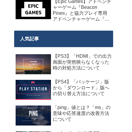
【Epic Games】アドベンチ
発売】
ャーゲーム『Beacon
Pines』と協力プレイ専用
アドベンチャーゲーム『We
Were Here Together』の無
料配布が来週2026年8月14
日午前0時までの期間限定
人気記事
で開始！
【PS3】「HDMI」での出力
画面が突然映らなくなった
時の対処方法について
【PS4】「パッケージ」版
から「ダウンロード」版へ
の切り替え方法について
「ping」値とは？「ms」の
意味や応答速度の改善方法
について