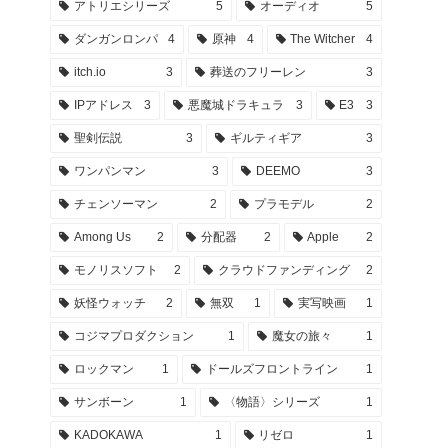
アトリエシリーズ
5
オーディオ
5
ダンガンロンパ
4
原神
4
The Witcher
4
itch.io
3
葬送のフリーレン
3
IPアドレス
3
悪魔城ドラキュラ
3
E3
3
聖剣伝説
3
ギルティギア
3
ワンパンマン
3
DEEMO
3
チェンソーマン
2
プラモデル
2
Among Us
2
分配器
2
Apple
2
モノリスソフト
2
クラウドファンディング
2
妖怪ウォッチ
2
無双
1
実写映画
1
コジマプロダクション
1
魔女の旅々
1
ロックマン
1
ドールズフロントライン
1
サンボーン
1
〈物語〉シリーズ
1
KADOKAWA
1
リゼロ
1