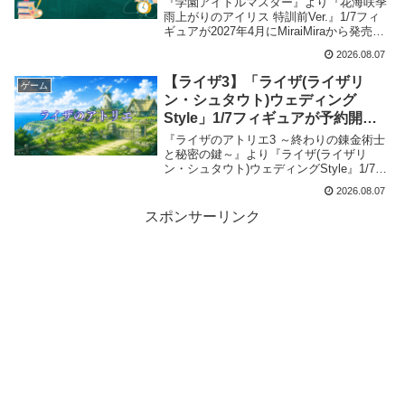
『学園アイドルマスター』より『花海咲季
雨上がりのアイリス 特訓前Ver.』1/7フィ
ギュアが2027年4月にMiraiMiraから発売が
決定、予約受付を開始しました。当記事で
2026.08.07
は取扱店舗・最安値など商品情報をまとめ
ました。
【ライザ3】「ライザ(ライザリ
ゲーム
ン・シュタウト)ウェディング
Style」1/7フィギュアが予約開
始！最安値・取扱店舗まとめ
『ライザのアトリエ3 ～終わりの錬金術士
【2027年4月発売】
と秘密の鍵～』より『ライザ(ライザリ
ン・シュタウト)ウェディングStyle』1/7フ
ィギュアが2027年4月にキューズQから発
2026.08.07
売が決定、予約受付を開始しました。当記
事では取扱店舗・最安値など商品情報をま
スポンサーリンク
とめました。