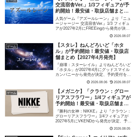
ゲーム
交流宿舎Ver.」1/3フィギュアが予
約開始！最安値・取扱店舗まとめ
【2027年2月発売】
人気ゲーム『アズールレーン』より『ニュ
ージャージー 交流宿舎Ver.』1/3 フィギュ
アが2027年2月にFREEingから発売が決
定、予約受付を開始しました。当記事では
2026.08.07
取扱店舗・最安値など商品情報をまとめま
した。
【スタレ】ねんどろいど「ホタ
ゲーム
ル」が予約開始！最安値・取扱店
舗まとめ【2027年4月発売】
『崩壊：スターレイル』よりねんどろいど
「ホタル」が2027年4月にグッドスマイル
カンパニーから発売が決定、予約受付を開
始しました。当記事では取扱店舗・最安
2026.08.06
2026.08.07
値、購入特典など商品情報をまとめまし
た。
【メガニケ】「クラウン：グロー
ゲーム
リアスフラワー」1/4フィギュアが
予約開始！最安値・取扱店舗まと
め【2027年5月発売】
『勝利の女神：NIKKE』より『クラウン：
グローリアスフラワー』1/4フィギュアが
2027年5月にVKENDから発売が決定、予約
受付を開始しました。当記事では取扱店
2026.08.05
舗・最安値、購入特典など商品情報をまと
めました。