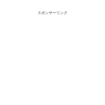
店舗・最安値など商品情報をまとめまし
た。
スポンサーリンク