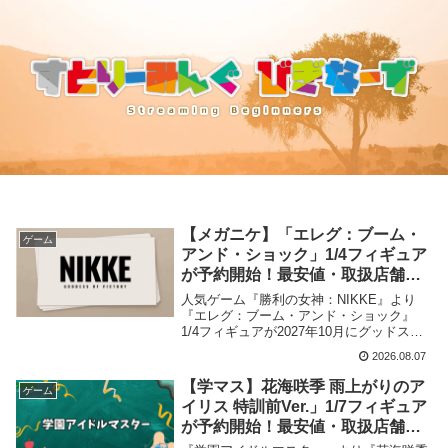
【メガニケ】「エレグ：ブーム・
ゲーム
アンド・ショック」1/4フィギュア
が予約開始！最安値・取扱店舗ま
とめ【2027年10月発売】
人気ゲーム『勝利の女神：NIKKE』より
『エレグ：ブーム・アンド・ショック』
1/4フィギュアが2027年10月にグッドスマ
イルアーツ上海から発売が決定、予約受付
2026.08.07
を開始しました。当記事では取扱店舗・最
安値など商品情報をまとめました。
【学マス】花海咲季 雨上がりのア
ゲーム
イリス 特訓前Ver.」1/7フィギュア
が予約開始！最安値・取扱店舗ま
とめ【2027年4月発売】