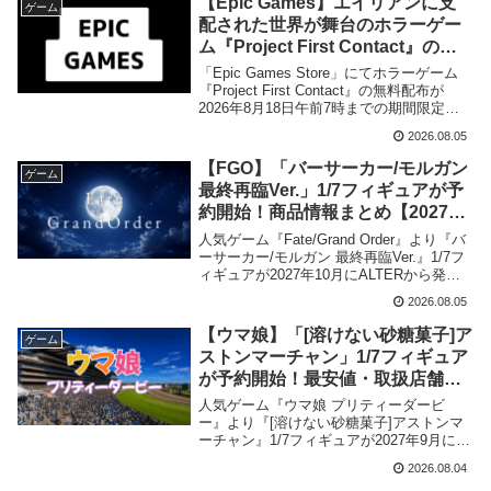
【Epic Games】エイリアンに支
ゲーム
配された世界が舞台のホラーゲー
ム『Project First Contact』の無
料配布が2026年8月18日午前7時ま
「Epic Games Store」にてホラーゲーム
での期間限定で開始
『Project First Contact』の無料配布が
2026年8月18日午前7時までの期間限定で
開始されました。
2026.08.05
【FGO】「バーサーカー/モルガン
ゲーム
最終再臨Ver.」1/7フィギュアが予
約開始！商品情報まとめ【2027年
10月発売】
人気ゲーム『Fate/Grand Order』より『バ
ーサーカー/モルガン 最終再臨Ver.』1/7フ
ィギュアが2027年10月にALTERから発売
が決定、予約受付を開始しました。当記事
2026.08.05
では商品情報をまとめました。
【ウマ娘】「[溶けない砂糖菓子]ア
ゲーム
ストンマーチャン」1/7フィギュア
が予約開始！最安値・取扱店舗ま
とめ【2027年9月発売】
人気ゲーム『ウマ娘 プリティーダービ
ー』より『[溶けない砂糖菓子]アストンマ
ーチャン』1/7フィギュアが2027年9月にグ
ッドスマイルカンパニーから発売が決定、
2026.08.04
予約受付を開始しました。当記事では取扱