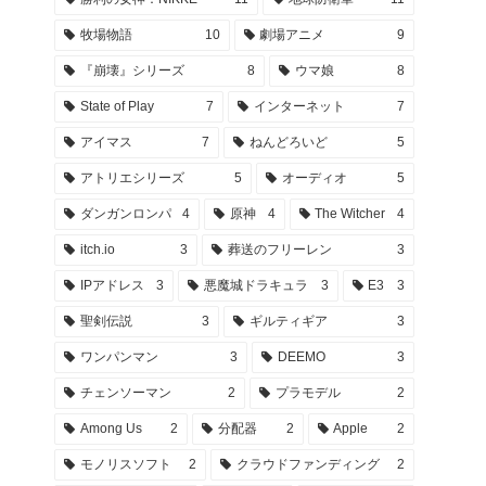
牧場物語
10
劇場アニメ
9
『崩壊』シリーズ
8
ウマ娘
8
State of Play
7
インターネット
7
アイマス
7
ねんどろいど
5
アトリエシリーズ
5
オーディオ
5
ダンガンロンパ
4
原神
4
The Witcher
4
itch.io
3
葬送のフリーレン
3
IPアドレス
3
悪魔城ドラキュラ
3
E3
3
聖剣伝説
3
ギルティギア
3
ワンパンマン
3
DEEMO
3
チェンソーマン
2
プラモデル
2
Among Us
2
分配器
2
Apple
2
モノリスソフト
2
クラウドファンディング
2