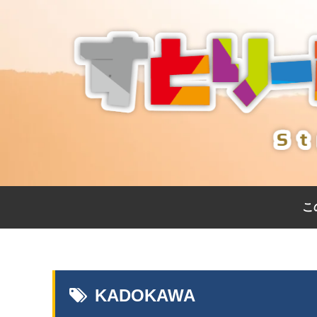
こ
KADOKAWA