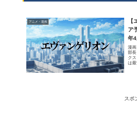
【
アニメ・漫画
ア
年
漫画
部長
クス
は最
スポ