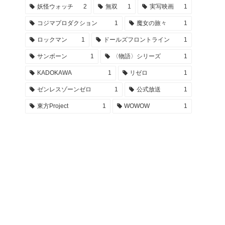
妖怪ウォッチ
2
無双
1
実写映画
1
コジマプロダクション
1
魔女の旅々
1
ロックマン
1
ドールズフロントライン
1
サンボーン
1
〈物語〉シリーズ
1
KADOKAWA
1
リゼロ
1
ゼンレスゾーンゼロ
1
公式放送
1
東方Project
1
WOWOW
1