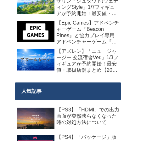
ザリン・シュタウト)ウェデ
ィングStyle」1/7フィギュ
アが予約開始！最安値・取
扱店舗まとめ【2027年4月
【Epic Games】アドベンチ
発売】
ャーゲーム『Beacon
Pines』と協力プレイ専用
アドベンチャーゲーム『We
Were Here Together』の無
【アズレン】「ニュージャ
料配布が来週2026年8月14
ージー 交流宿舎Ver.」1/3フ
日午前0時までの期間限定
ィギュアが予約開始！最安
で開始！
値・取扱店舗まとめ【2027
年2月発売】
人気記事
【PS3】「HDMI」での出力
画面が突然映らなくなった
時の対処方法について
【PS4】「パッケージ」版