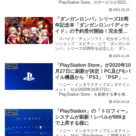
「PlayStation Store」のサービスが2021年
年内に終了し、ゲームのダウンロード等が
2021.03.23
行なえなくなる事を海外メディア「The
Gamer」が明らかに致しました。
「ダンガンロンパ」シリーズ10周
ゲーム
年記念本「ダンガンロンパ ディケ
イド」の予約受付開始！完全受注
生産で18,700円。受付締切は2021
「スパイク・チュンソフト」社がオンライ
年2月まで
ンショップ「エビテン」にて「ダンガンロ
ンパ」シリーズ10周年を記念した「ダンガ
ンロンパシリーズ10周年記念集 ダンガン
2020.11.26
ロンパ ディケイド」の発売を発表、その
予約受付を開始致しました。
「PlayStation Store」が2020年10
ゲーム
月27日に刷新が決定！PC及びモバ
イル機器から「PS3」「PSP」
「PS Vita」の商品が購入不可能に
「ソニー・インタラクティブエンタテイン
メント」社が2020年10月27日に
「PlayStation Store」を刷新する事を発
表、「PlayStation 3」並びに「PlayStation
2020.10.16
Portable」及び「PlayStation Vita」の商品
をパソコン及びモバイル機器から購入が出
「PlayStation」の「トロフィー」
ゲーム
来なくなる事が明らかとなりました。
システムが刷新！レベルが999ま
で上昇する様に
「ソニー・インタラクティブエンタテイン
メント」社が「PlayStation」に搭載されて