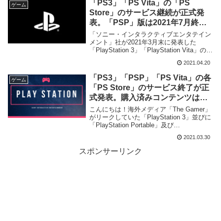
「PS3」「PS Vita」の「PS
ゲーム
Store」のサービス継続が正式発
表。「PSP」版は2021年7月終了
に変更無し
「ソニー・インタラクティブエンタテイン
メント」社が2021年3月末に発表した
「PlayStation 3」「PlayStation Vita」の
「PlayStation Store」のサービス終了の撤
2021.04.20
回を発表致しました。
「PS3」「PSP」「PS Vita」の各
ゲーム
「PS Store」のサービス終了が正
式発表。購入済みコンテンツは再
ダウンロード可能
こんにちは！海外メディア「The Gamer」
がリークしていた「PlayStation 3」並びに
「PlayStation Portable」及び
「PlayStation Vita」の「PlayStation
2021.03.30
Store」のサービス終了を「ソニー・イン
タラクティブエンタテインメント」社が正
スポンサーリンク
式に発表致しました。各「PS ...