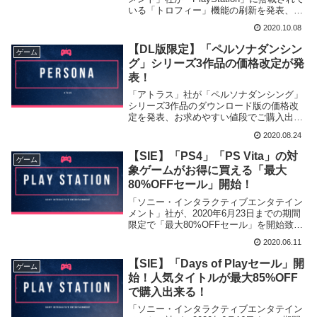
いる「トロフィー」機能の刷新を発表、本
日2020年10月8日に更新される事が明らか
2020.10.08
となりました。
【DL版限定】「ペルソナダンシン
ゲーム
グ」シリーズ3作品の価格改定が発
表！
「アトラス」社が「ペルソナダンシング」
シリーズ3作品のダウンロード版の価格改
定を発表、お求めやすい値段でご購入出来
る様になりました。
2020.08.24
【SIE】「PS4」「PS Vita」の対
ゲーム
象ゲームがお得に買える「最大
80%OFFセール」開始！
「ソニー・インタラクティブエンタテイン
メント」社が、2020年6月23日までの期間
限定で「最大80%OFFセール」を開始致し
ました。
2020.06.11
【SIE】「Days of Playセール」開
ゲーム
始！人気タイトルが最大85%OFF
で購入出来る！
「ソニー・インタラクティブエンタテイン