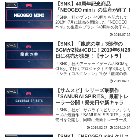
戦するかも、と言う噂が立ちました。
【SNK】40周年記念商品
ゲーム
「NEOGEO mini」の生産が終了！
「SNK」社がブランド40周年を記念して
2018年7月に販売を開始した「NEOGEO
mini」の生産をブランド40周年の終了を機
に終了する事を発表致しました。
2019.07.22
【SNK】「龍虎の拳」3部作の
ゲーム
BGMが2枚組CDに！2019年6月26
日に発売が決定！【サントラ】
「SNK」社のアーケードゲームのBGMを
CD化して行くプロジェクトの第3弾として
「シティコネクション」社が「龍虎の拳」
シリーズのサウンドを取り扱った「SNK
2019.04.09
ARCADE SOUND DIGITAL COLLECTION
Vol.3」を2019年6月26日に発売すると発表
【サムスピ】シリーズ最新作
ゲーム
致しました。
「SAMURAI SPIRITS」最新トレ
ーラー公開！発売日や新キャラも
発表！【侍魂】
「SNK」社が「サムライスピリッツ」シリ
ーズの最新作「SAMURAI SPIRITS」の発
売日を公開し、同時に最新トレーラー及び
新参戦キャラクター情報を発表致しまし
2019.02.27
2024.10.24
た。
【SNK】「NEOGEO mini クリス