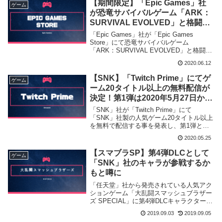
【期間限定】「Epic Games」社
ゲーム
が恐竜サバイバルゲーム「ARK：
SURVIVAL EVOLVED」と格闘ゲ
ーム「サムライスピリッツ
「Epic Games」社が「Epic Games
NEOGEO COLLECTION」の無料
Store」にて恐竜サバイバルゲーム
「ARK：SURVIVAL EVOLVED」と格闘ゲ
配布を開始！
ーム「サムライスピリッツNEOGEO
2020.06.12
COLLECTION」の2タイトルを2020年6月
18日終日までの期間限定で無料配布を開始
【SNK】「Twitch Prime」にてゲ
ゲーム
致しました。
ーム20タイトル以上の無料配信が
決定！第1弾は2020年5月27日から
スタート
「SNK」社が「Twitch Prime」にて
「SNK」社製の人気ゲーム20タイトル以上
を無料で配信する事を発表し、第1弾とし
て「NEOGEO」から人気7作品を2020年5
2020.05.25
月27日より期間限定で無料配信する事を明
らかと致しました。
【スマブラSP】第4弾DLCとして
ゲーム
「SNK」社のキャラが参戦するか
もと噂に
「任天堂」社から発売されている人気アク
ションゲーム「大乱闘スマッシュブラザー
ズ SPECIAL」に第4弾DLCキャラクターと
して「サムライスピリッツ」等の格闘ゲー
2019.09.03
2019.09.05
ムで著名な「SNK」社のキャラクターが参