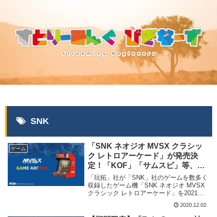
SNK
「SNK ネオジオ MVSX クラシッ
ゲーム
ク レトロアーケード」が発売決
定！「KOF」「サムスピ」等、名
作が50本収録
「玩拓」社が「SNK」社のゲームを数多く
収録したゲーム機「SNK ネオジオ MVSX
クラシック レトロアーケード」を2021年1
月31日に発売する事を発表、その予約受付
2020.12.02
を開始致しました。