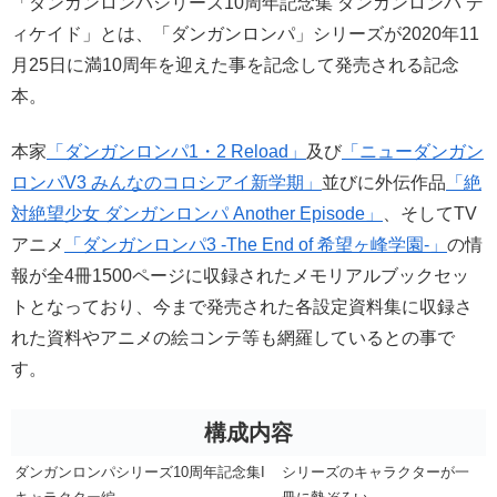
「ダンガンロンパシリーズ10周年記念集 ダンガンロンパ デ
ィケイド」とは、「ダンガンロンパ」シリーズが2020年11
月25日に満10周年を迎えた事を記念して発売される記念
本。
本家
「ダンガンロンパ1・2 Reload」
及び
「ニューダンガン
ロンパV3 みんなのコロシアイ新学期」
並びに外伝作品
「絶
対絶望少女 ダンガンロンパ Another Episode」
、そしてTV
アニメ
「ダンガンロンパ3 -The End of 希望ヶ峰学園-」
の情
報が全4冊1500ページに収録されたメモリアルブックセッ
トとなっており、今まで発売された各設定資料集に収録さ
れた資料やアニメの絵コンテ等も網羅しているとの事で
す。
構成内容
ダンガンロンパシリーズ10周年記念集I
シリーズのキャラクターが一