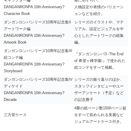
キャラクター編
冊に勢ぞろい。
DANGANRONPA 10th Anniversary?
人物設定や表情のバリエーシ
Character Book
ョンなどを紹介。
ダンガンロンパシリーズ10周年記念集II
シリーズのイラストや、マテ
アートワーク編
リアル、設定ビジュアルを中
DANGANRONPA 10th Anniversary?
心としたアートワークの総集
Artwork Book
編。
ダンガンロンパシリーズ10周年記念集III
『ダンガンロンパ3 -The End
絵コンテ編
of 希望ヶ峰学園-』で使われた
DANGANRONPA 10th Anniversary?
絵コンテをすべて掲載。
Storyboard
ダンガンロンパシリーズ10周年記念集IV
シリーズの振り返りのほか、
ディケイド
スタッフインタビューやユー
DANGANRONPA 10th Anniversary?
ザーアンケート（予定）など
Decade
の記念冊子
4冊の総ページ数1500ページ超
三方背ケース
をすべて収められる美麗なビ
ジュアルアートケース付き。