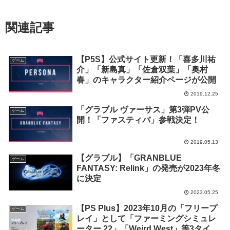
関連記事
【P5S】公式サイト更新！「喜多川祐
ゲーム
介」「新島真」「佐倉双葉」「奥村
春」のキャラクター紹介ページが公開
2019.12.25
「グラブル ヴァーサス」第3弾PV公
ゲーム
開！「ファスティバ」参戦決定！
2019.05.13
【グラブル】「GRANBLUE
ゲーム
FANTASY: Relink」の発売が2023年冬
に決定
2023.05.25
【PS Plus】2023年10月の「フリープ
ゲーム
レイ」として「ファーミングシミュレ
ーター 22」「Weird West」等3タイト