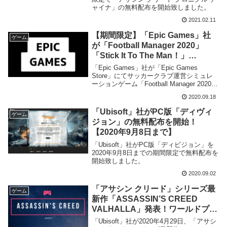
ャイナ」の無料配布を開始致しました。
2021.02.11
【期間限定】「Epic Games」社
ゲーム
が「Football Manager 2020」
「Stick It To The Man！」
「Watch Dogs 2」の無料配布を開
「Epic Games」社が「Epic Games
始！
Store」にてサッカークラブ運営シミュレ
ーションゲーム「Football Manager 2020」
及びアクションゲーム「Stick It To The
2020.09.18
Man！」、オープンワールドアクションゲ
ーム「Watch Dogs 2」の3タイトルを2020
「Ubisoft」社がPC版「ディヴィ
ゲーム
年9月24日終日までの無料配布を開始致し
ジョン」の無料配布を開始！
ました。
【2020年9月8日まで】
「Ubisoft」社がPC版「ディビジョン」を
2020年9月8日までの期間限定で無料配布を
開始致しました。
2020.09.02
「アサシン クリード」シリーズ最
ゲーム
新作「ASSASSIN’S CREED
VALHALLA」発表！ワールドプレ
ミアトレーラーは日本時間2020年
「Ubisoft」社が2020年4月29日、「アサシ