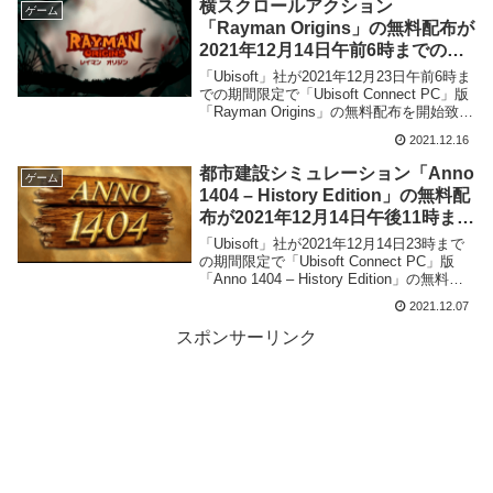
横スクロールアクション
ゲーム
「Rayman Origins」の無料配布が
2021年12月14日午前6時までの期
間限定で実施
「Ubisoft」社が2021年12月23日午前6時ま
での期間限定で「Ubisoft Connect PC」版
「Rayman Origins」の無料配布を開始致し
ました。
2021.12.16
都市建設シミュレーション「Anno
ゲーム
1404 – History Edition」の無料配
布が2021年12月14日午後11時まで
の期間限定で実施
「Ubisoft」社が2021年12月14日23時まで
の期間限定で「Ubisoft Connect PC」版
「Anno 1404 – History Edition」の無料配
布を開始致しました。
2021.12.07
スポンサーリンク