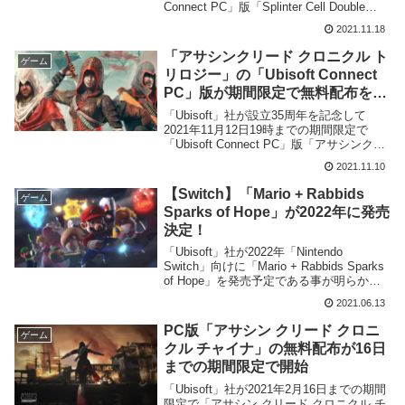
Connect PC」版「Splinter Cell Double
Agent」の無料配布を開始致しました。
2021.11.18
「Splinter Cell Double Agent」とは
「Splinter Cell Double Agent」...
「アサシンクリード クロニクル ト
ゲーム
リロジー」の「Ubisoft Connect
PC」版が期間限定で無料配布を実
施。11月12日19時まで
「Ubisoft」社が設立35周年を記念して
2021年11月12日19時までの期間限定で
「Ubisoft Connect PC」版「アサシンクリ
ード クロニクル トリロジー」の無料配布
2021.11.10
を開始致しました。
【Switch】「Mario + Rabbids
ゲーム
Sparks of Hope」が2022年に発売
決定！
「Ubisoft」社が2022年「Nintendo
Switch」向けに「Mario + Rabbids Sparks
of Hope」を発売予定である事が明らかと
なりました。
2021.06.13
PC版「アサシン クリード クロニ
ゲーム
クル チャイナ」の無料配布が16日
までの期間限定で開始
「Ubisoft」社が2021年2月16日までの期間
限定で「アサシン クリード クロニクル チ