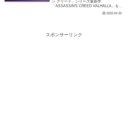
5月1日0時に公開予定
ン クリード」シリーズ最新作
「ASSASSIN'S CREED VALHALLA」を発
表致しました。
2020.04.30
スポンサーリンク