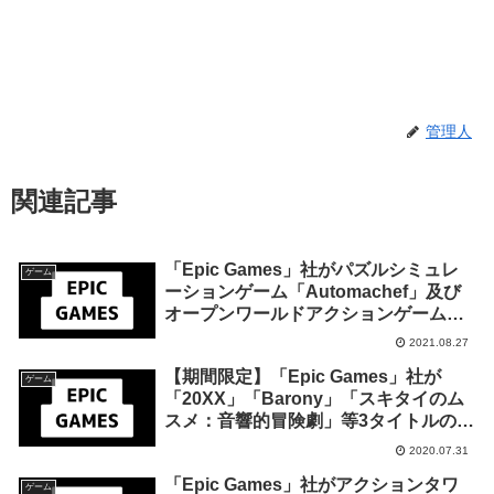
管理人
関連記事
「Epic Games」社がパズルシミュレ
ゲーム
ーションゲーム「Automachef」及び
オープンワールドアクションゲーム
「セインツロウ：ザ・サード リマスタ
2021.08.27
ード」を来週2021年9月2日終日までの
【期間限定】「Epic Games」社が
1週間限定で無料配布を開始！
ゲーム
「20XX」「Barony」「スキタイのム
スメ：音響的冒険劇」等3タイトルの無
料配布を開始！
2020.07.31
「Epic Games」社がアクションタワ
ゲーム