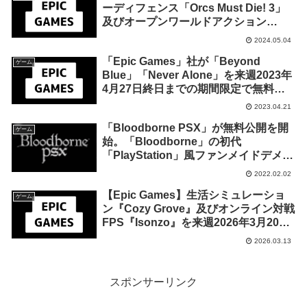
ーディフェンス「Orcs Must Die! 3」
及びオープンワールドアクション
RPG「キャットクエスト2」を来週
2024.05.04
2024年5月9日終日までの期間限定で無
「Epic Games」社が「Beyond
料配布を開始！
ゲーム
Blue」「Never Alone」を来週2023年
4月27日終日までの期間限定で無料配
布を開始！
2023.04.21
「Bloodborne PSX」が無料公開を開
ゲーム
始。「Bloodborne」の初代
「PlayStation」風ファンメイドデメイ
ク
2022.02.02
【Epic Games】生活シミュレーショ
ゲーム
ン『Cozy Grove』及びオンライン対戦
FPS『Isonzo』を来週2026年3月20日
0時までの期間限定で無料配布を開始！
2026.03.13
スポンサーリンク