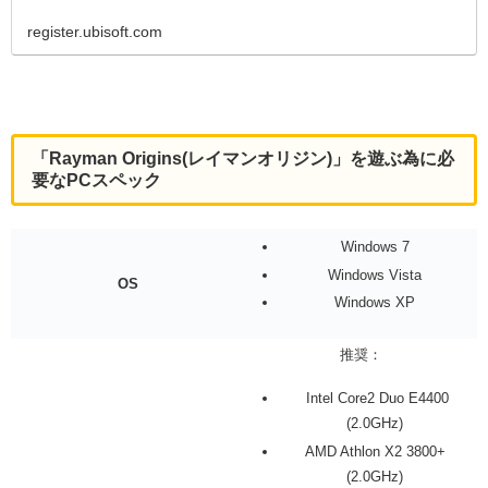
register.ubisoft.com
「Rayman Origins(レイマンオリジン)」を遊ぶ為に必
要なPCスペック
Windows 7
Windows Vista
OS
Windows XP
推奨：
Intel Core2 Duo E4400
(2.0GHz)
AMD Athlon X2 3800+
(2.0GHz)