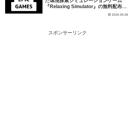
た環境探索シミュレーションゲーム
『Relaxing Simulator』の無料配布が
2026年6月15日午前2時までの期間限定
2026.06.08
で開始
スポンサーリンク