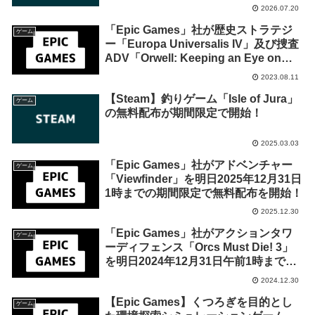
2026年7月24日午前2時までの期間限定
2026.07.20
で開始
「Epic Games」社が歴史ストラテジ
ゲーム
ー「Europa Universalis IV」及び捜査
ADV「Orwell: Keeping an Eye on
You」を来週2023年8月17日終日まで
2023.08.11
の期間限定で無料配布を開始！
【Steam】釣りゲーム「Isle of Jura」
ゲーム
の無料配布が期間限定で開始！
2025.03.03
「Epic Games」社がアドベンチャー
ゲーム
「Viewfinder」を明日2025年12月31日
1時までの期間限定で無料配布を開始！
2025.12.30
「Epic Games」社がアクションタワ
ゲーム
ーディフェンス「Orcs Must Die! 3」
を明日2024年12月31日午前1時までの
期間限定で無料配布を開始！
2024.12.30
【Epic Games】くつろぎを目的とし
ゲーム