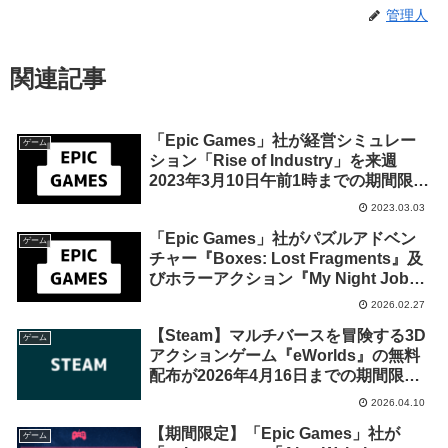
管理人
関連記事
「Epic Games」社が経営シミュレー
ゲーム
ション「Rise of Industry」を来週
2023年3月10日午前1時までの期間限定
で無料配布を開始！
2023.03.03
「Epic Games」社がパズルアドベン
ゲーム
チャー『Boxes: Lost Fragments』及
びホラーアクション『My Night Job』
を来週2026年3月6日1時までの期間限
2026.02.27
定で無料配布を開始！
【Steam】マルチバースを冒険する3D
ゲーム
アクションゲーム『eWorlds』の無料
配布が2026年4月16日までの期間限定
で開始
2026.04.10
【期間限定】「Epic Games」社が
ゲーム