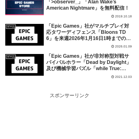
「>observer_」「Alan Wake’s
American Nightmare」を無料配信！
2019.10.18
「Epic Games」社がマルチプレイ対
ゲーム
応タワーディフェンス「Bloons TD
6」を来週2026年1月16日1時までの期
間限定で無料配布を開始！
2026.01.09
「Epic Games」社が非対称型対戦サ
ゲーム
バイバルホラー「Dead by Daylight」
及び機械学習パズル「while True:
learn()」を来週2021年12月10日午前1
2021.12.03
時までの1週間限定で無料配布を開始！
スポンサーリンク