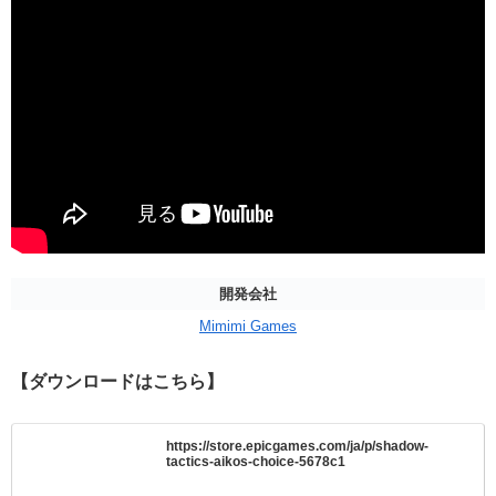
開発会社
Mimimi Games
【ダウンロードはこちら】
https://store.epicgames.com/ja/p/shadow-
tactics-aikos-choice-5678c1