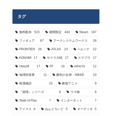
タグ
無料配布
523
期間限定
444
Steam
187
フィギュア
67
アークシステムワークス
28
FRONTIER
26
ATLAS
23
ペルソナ
22
KONAMI
17
サクラ大戦
17
スマブラ
17
Ubisoft
17
FF
16
miHoYo
12
地球防衛軍
11
勝利の女神：NIKKE
10
牧場物語
10
劇場アニメ
9
『崩壊』シリーズ
8
ウマ娘
8
State of Play
7
インターネット
7
アイマス
6
ねんどろいど
5
オーディオ
5