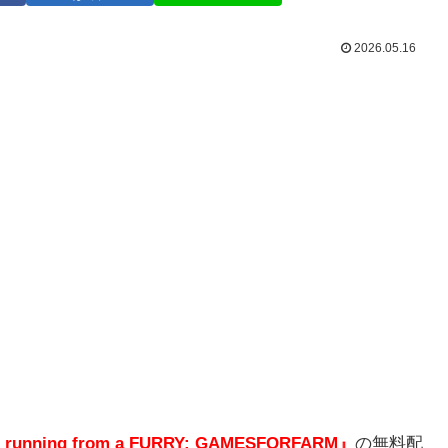
2026.05.16
 running from a FURRY: GAMESFORFARM
』
の無料配