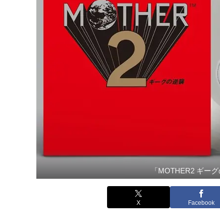
「MOTHER2 ギ
X
Facebook