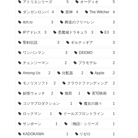
アトリエシリーズ
5
オーディオ
5
ダンガンロンパ
4
原神
4
The Witcher
4
itch.io
3
葬送のフリーレン
3
IPアドレス
3
悪魔城ドラキュラ
3
E3
3
聖剣伝説
3
ギルティギア
3
ワンパンマン
3
DEEMO
3
チェンソーマン
2
プラモデル
2
Among Us
2
分配器
2
Apple
2
モノリスソフト
2
クラウドファンディング
2
妖怪ウォッチ
2
無双
1
実写映画
1
コジマプロダクション
1
魔女の旅々
1
ロックマン
1
ドールズフロントライン
1
サンボーン
1
〈物語〉シリーズ
1
KADOKAWA
1
リゼロ
1