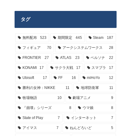
タグ
無料配布
523
期間限定
445
Steam
187
フィギュア
70
アークシステムワークス
28
FRONTIER
27
ATLAS
23
ペルソナ
22
KONAMI
17
サクラ大戦
17
スマブラ
17
Ubisoft
17
FF
16
miHoYo
12
勝利の女神：NIKKE
11
地球防衛軍
11
牧場物語
10
劇場アニメ
9
『崩壊』シリーズ
8
ウマ娘
8
State of Play
7
インターネット
7
アイマス
7
ねんどろいど
5