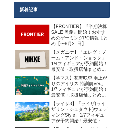
新着記事
【FRONTIER】『半期決算
SALE 奥義』開始！おすす
めのゲーミングPC情報まと
め【〜8月21日】
【メガニケ】「エレグ：ブ
ーム・アンド・ショック」
1/4フィギュアが予約開始！
最安値・取扱店舗まとめ
【2027年10月発売】
【学マス】花海咲季 雨上が
りのアイリス 特訓前Ver.」
1/7フィギュアが予約開始！
最安値・取扱店舗まとめ
【2027年4月発売】
【ライザ3】「ライザ(ライ
ザリン・シュタウト)ウェデ
ィングStyle」1/7フィギュ
アが予約開始！最安値・取
扱店舗まとめ【2027年4月