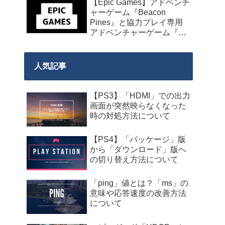
【Epic Games】アドベンチ
発売】
ャーゲーム『Beacon
Pines』と協力プレイ専用
アドベンチャーゲーム『We
Were Here Together』の無
料配布が来週2026年8月14
日午前0時までの期間限定
人気記事
で開始！
【PS3】「HDMI」での出力
画面が突然映らなくなった
時の対処方法について
【PS4】「パッケージ」版
から「ダウンロード」版へ
の切り替え方法について
「ping」値とは？「ms」の
意味や応答速度の改善方法
について