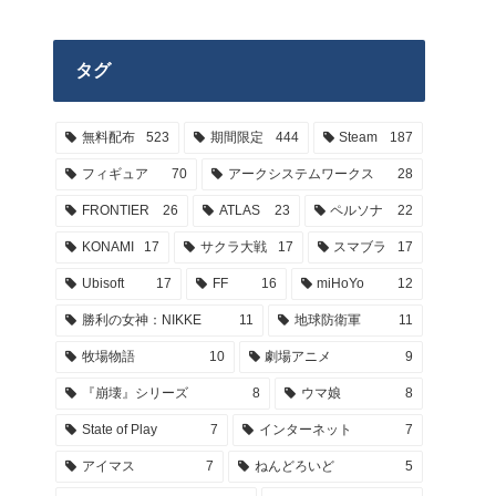
タグ
無料配布
523
期間限定
444
Steam
187
フィギュア
70
アークシステムワークス
28
FRONTIER
26
ATLAS
23
ペルソナ
22
KONAMI
17
サクラ大戦
17
スマブラ
17
Ubisoft
17
FF
16
miHoYo
12
勝利の女神：NIKKE
11
地球防衛軍
11
牧場物語
10
劇場アニメ
9
『崩壊』シリーズ
8
ウマ娘
8
State of Play
7
インターネット
7
アイマス
7
ねんどろいど
5