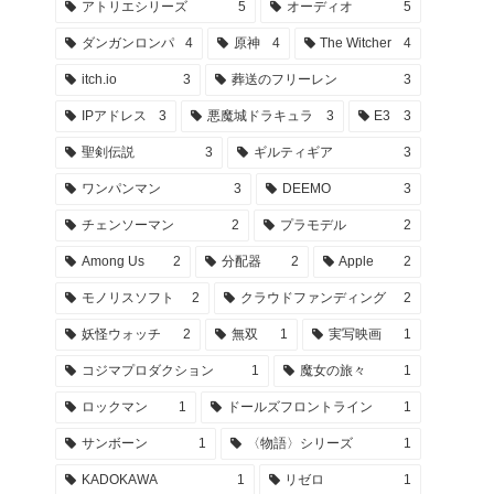
アトリエシリーズ
5
オーディオ
5
ダンガンロンパ
4
原神
4
The Witcher
4
itch.io
3
葬送のフリーレン
3
IPアドレス
3
悪魔城ドラキュラ
3
E3
3
聖剣伝説
3
ギルティギア
3
ワンパンマン
3
DEEMO
3
チェンソーマン
2
プラモデル
2
Among Us
2
分配器
2
Apple
2
モノリスソフト
2
クラウドファンディング
2
妖怪ウォッチ
2
無双
1
実写映画
1
コジマプロダクション
1
魔女の旅々
1
ロックマン
1
ドールズフロントライン
1
サンボーン
1
〈物語〉シリーズ
1
KADOKAWA
1
リゼロ
1