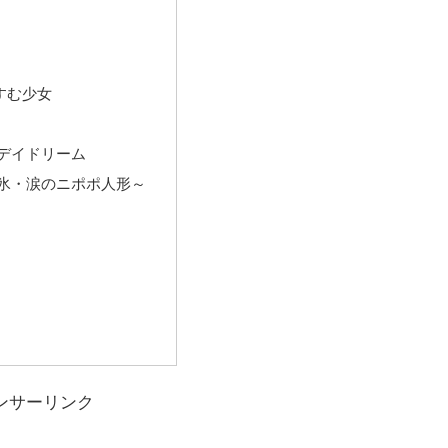
すむ少女
 デイドリーム
流氷・涙のニポポ人形～
ンサーリンク