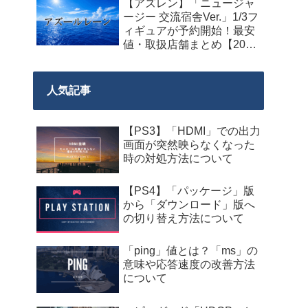
【アズレン】「ニュージャ
料配布が来週2026年8月14
ージー 交流宿舎Ver.」1/3フ
日午前0時までの期間限定
ィギュアが予約開始！最安
で開始！
値・取扱店舗まとめ【2027
年2月発売】
人気記事
【PS3】「HDMI」での出力
画面が突然映らなくなった
時の対処方法について
【PS4】「パッケージ」版
から「ダウンロード」版へ
の切り替え方法について
「ping」値とは？「ms」の
意味や応答速度の改善方法
について