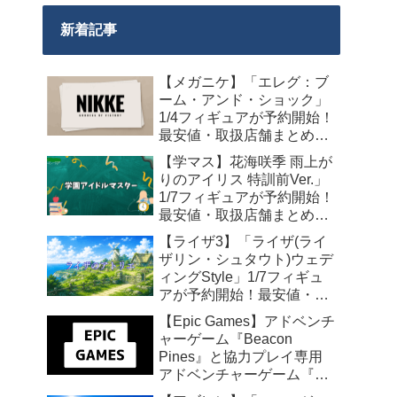
新着記事
【メガニケ】「エレグ：ブ
ーム・アンド・ショック」
1/4フィギュアが予約開始！
最安値・取扱店舗まとめ
【2027年10月発売】
【学マス】花海咲季 雨上が
りのアイリス 特訓前Ver.」
1/7フィギュアが予約開始！
最安値・取扱店舗まとめ
【2027年4月発売】
【ライザ3】「ライザ(ライ
ザリン・シュタウト)ウェデ
ィングStyle」1/7フィギュ
アが予約開始！最安値・取
扱店舗まとめ【2027年4月
【Epic Games】アドベンチ
発売】
ャーゲーム『Beacon
Pines』と協力プレイ専用
アドベンチャーゲーム『We
Were Here Together』の無