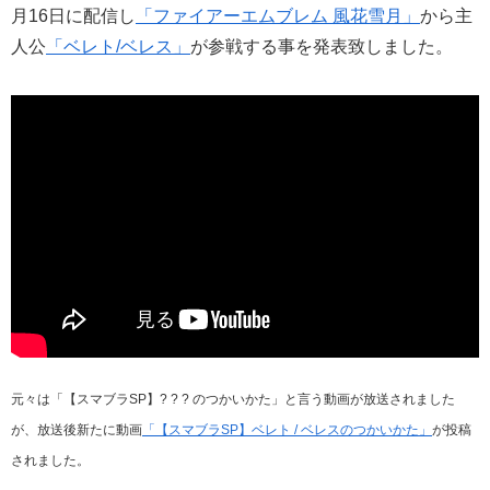
月16日に配信し
「ファイアーエムブレム 風花雪月」
から主
人公
「ベレト/ベレス」
が参戦する事を発表致しました。
元々は「【スマブラSP】? ? ? のつかいかた」と言う動画が放送されました
が、放送後新たに動画
「【スマブラSP】ベレト / ベレスのつかいかた」
が投稿
されました。