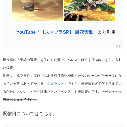
YouTube「【スマブラSP】 風花雪撃」
より引用
級長達の「英雄の遺産」を手にした事で「ベレス」は空を飛ぶ能力を手に入れ
た模様。
動画は「風花雪月」原作ではある程度物語が進んだ後のシーンがモチーフにな
っている事もあってか、父
「ジェラルト」
ですら「無表情過ぎて何を考えてい
るか分からない」と言う評価だった「ベレス」も表情豊かです。
「ベレト」は
無表情なままですが。
配信日についてはこちら。