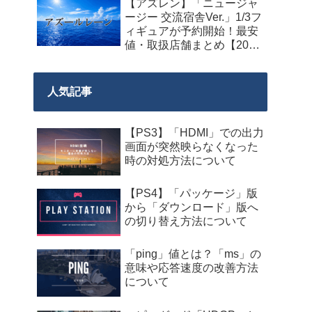
【アズレン】「ニュージャ
料配布が来週2026年8月14
ージー 交流宿舎Ver.」1/3フ
日午前0時までの期間限定
ィギュアが予約開始！最安
で開始！
値・取扱店舗まとめ【2027
年2月発売】
人気記事
【PS3】「HDMI」での出力
画面が突然映らなくなった
時の対処方法について
【PS4】「パッケージ」版
から「ダウンロード」版へ
の切り替え方法について
「ping」値とは？「ms」の
意味や応答速度の改善方法
について