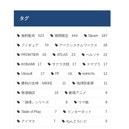
タグ
無料配布
523
期間限定
444
Steam
187
フィギュア
70
アークシステムワークス
28
FRONTIER
26
ATLAS
23
ペルソナ
22
KONAMI
17
サクラ大戦
17
スマブラ
17
Ubisoft
17
FF
16
miHoYo
12
勝利の女神：NIKKE
11
地球防衛軍
11
牧場物語
10
劇場アニメ
9
『崩壊』シリーズ
8
ウマ娘
8
State of Play
7
インターネット
7
アイマス
7
ねんどろいど
5