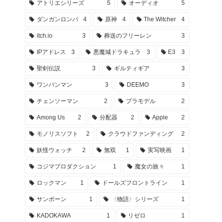
アトリエシリーズ
5
オーディオ
5
ダンガンロンパ
4
原神
4
The Witcher
4
itch.io
3
葬送のフリーレン
3
IPアドレス
3
悪魔城ドラキュラ
3
E3
3
聖剣伝説
3
ギルティギア
3
ワンパンマン
3
DEEMO
3
チェンソーマン
2
プラモデル
2
Among Us
2
分配器
2
Apple
2
モノリスソフト
2
クラウドファンディング
2
妖怪ウォッチ
2
無双
1
実写映画
1
コジマプロダクション
1
魔女の旅々
1
ロックマン
1
ドールズフロントライン
1
サンボーン
1
〈物語〉シリーズ
1
KADOKAWA
1
リゼロ
1