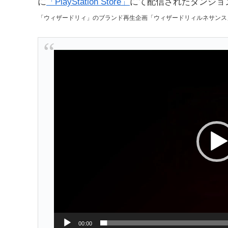
に
「PlayStation Store」
にて配信されたダンジョ
「ウィザードリィ」のブランド再生企画「ウィザードリィルネサンス
動
画
プ
レ
ー
ヤ
ー
00:00