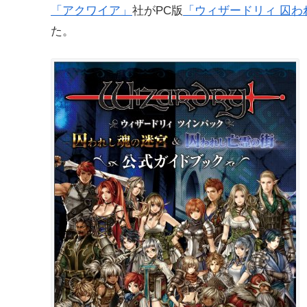
「アクワイア」
社がPC版
「ウィザードリィ 囚わ
た。