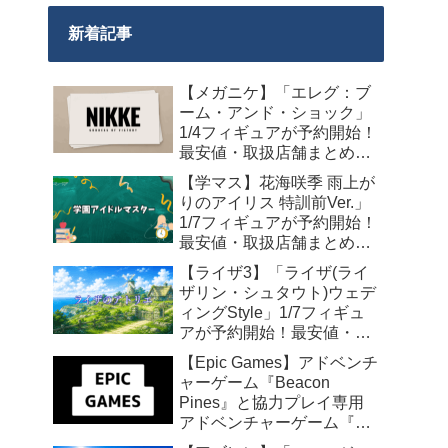
新着記事
【メガニケ】「エレグ：ブ
ーム・アンド・ショック」
1/4フィギュアが予約開始！
最安値・取扱店舗まとめ
【2027年10月発売】
【学マス】花海咲季 雨上が
りのアイリス 特訓前Ver.」
1/7フィギュアが予約開始！
最安値・取扱店舗まとめ
【2027年4月発売】
【ライザ3】「ライザ(ライ
ザリン・シュタウト)ウェデ
ィングStyle」1/7フィギュ
アが予約開始！最安値・取
扱店舗まとめ【2027年4月
【Epic Games】アドベンチ
発売】
ャーゲーム『Beacon
Pines』と協力プレイ専用
アドベンチャーゲーム『We
Were Here Together』の無