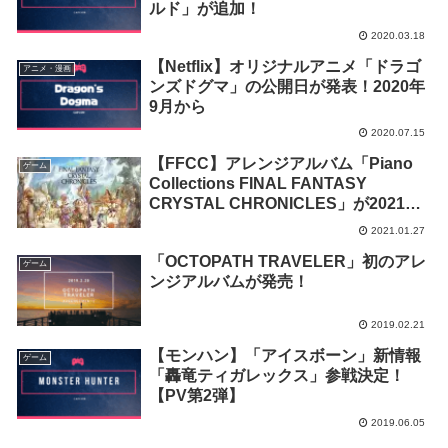
ルド」が追加！
2020.03.18
【Netflix】オリジナルアニメ「ドラゴ
アニメ・漫画
ンズドグマ」の公開日が発表！2020年
9月から
2020.07.15
【FFCC】アレンジアルバム「Piano
ゲーム
Collections FINAL FANTASY
CRYSTAL CHRONICLES」が2021年4
月に発売が決定
2021.01.27
「OCTOPATH TRAVELER」初のアレ
ゲーム
ンジアルバムが発売！
2019.02.21
【モンハン】「アイスボーン」新情報
ゲーム
「轟竜ティガレックス」参戦決定！
【PV第2弾】
2019.06.05