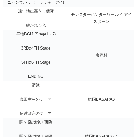
ニャンてハッピーラッキーデイ!
凍て地に轟きし猛哮
モンスターハンターワールド:アイ
~
スボーン
継がれる光
平地BGM (Stage1・2)
~
3RD&4TH Stage
~
魔界村
5TH&6TH Stage
~
ENDING
宿縁
~
真田幸村のテーマ
戦国BASARA3
~
伊達政宗のテーマ
関ヶ原の戦い 西陰
~
関ヶ原の戦い 東陽
戦国BASARA3・4