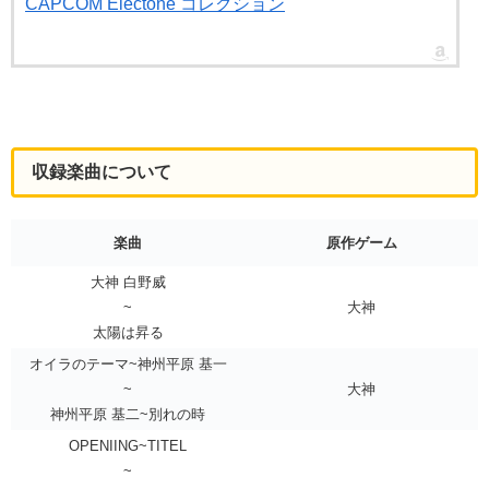
CAPCOM Electone コレクション
収録楽曲について
楽曲
原作ゲーム
大神 白野威
~
大神
太陽は昇る
オイラのテーマ~神州平原 基一
~
大神
神州平原 基二~別れの時
OPENIING~TITEL
~