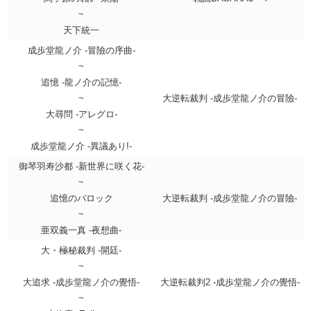
~
天下統一
成歩堂龍ノ介 -冒險の序曲-
~
追憶 -龍ノ介の記憶-
~
大逆転裁判 -成歩堂龍ノ介の冒險-
大尋問 -アレグロ-
~
成歩堂龍ノ介 -異議あり!-
御琴羽寿沙都 -新世界に咲く花-
~
追憶のバロック
大逆転裁判 -成歩堂龍ノ介の冒險-
~
亜双義一真 -夜想曲-
大・極秘裁判 -開廷-
~
大追求 -成歩堂龍ノ介の覺悟-
大逆転裁判2 -成歩堂龍ノ介の覺悟-
~