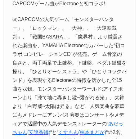
CAPCOMゲーム曲がElectoneと初コラボ!
㈱CAPCOMの人気ゲーム「モンスターハンタ
ー」、「ロックマン」、「大神」、「大逆転裁
判」、「戦国BASARA」、「魔界村」より厳選さ
れた楽曲を、YAMAHA Electoneでカバーした“初コ
ラボ コンピレーションCD”が発売。ゲーム音楽の
良さと、両手両足で上鍵盤、下鍵盤、ペダル鍵盤を
操り、「ひとりオーケストラ」や「ひとりロックバ
ンド」を表現するElectoneの特徴を活かした全15
曲を収録。モンスターハンターワールド:アイスボ
ーンより「凍て地に轟きし猛~繋がれる光」、大神
より「白野威~太陽は昇る」など、人気楽曲を豪華
にもメドレーにアレンジ! 演奏はコンサートやメデ
ィアで活躍中の人気デモンストレーターの“
あだっ
ちゃん(安達香織)
“と“
くすもん(楠本まどか)
“の2名、