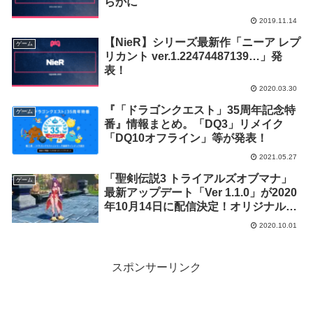
らかに
2019.11.14
【NieR】シリーズ最新作「ニーア レプ
ゲーム
リカント ver.1.22474487139…」発
表！
2020.03.30
『「ドラゴンクエスト」35周年記念特
ゲーム
番』情報まとめ。「DQ3」リメイク
「DQ10オフライン」等が発表！
2021.05.27
「聖剣伝説3 トライアルズオブマナ」
ゲーム
最新アップデート「Ver 1.1.0」が2020
年10月14日に配信決定！オリジナル版
発売25周年企画も実施
2020.10.01
スポンサーリンク