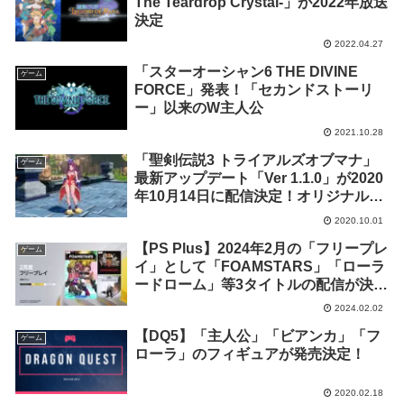
The Teardrop Crystal-」が2022年放送
決定
2022.04.27
「スターオーシャン6 THE DIVINE
ゲーム
FORCE」発表！「セカンドストーリ
ー」以来のW主人公
2021.10.28
「聖剣伝説3 トライアルズオブマナ」
ゲーム
最新アップデート「Ver 1.1.0」が2020
年10月14日に配信決定！オリジナル版
発売25周年企画も実施
2020.10.01
【PS Plus】2024年2月の「フリープレ
ゲーム
イ」として「FOAMSTARS」「ローラ
ードローム」等3タイトルの配信が決
定！
2024.02.02
【DQ5】「主人公」「ビアンカ」「フ
ゲーム
ローラ」のフィギュアが発売決定！
2020.02.18