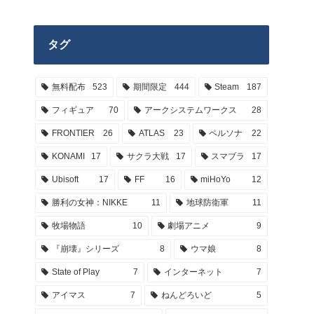
タグ
無料配布
523
期間限定
444
Steam
187
フィギュア
70
アークシステムワークス
28
FRONTIER
26
ATLAS
23
ペルソナ
22
KONAMI
17
サクラ大戦
17
スマブラ
17
Ubisoft
17
FF
16
miHoYo
12
勝利の女神：NIKKE
11
地球防衛軍
11
牧場物語
10
劇場アニメ
9
『崩壊』シリーズ
8
ウマ娘
8
State of Play
7
インターネット
7
アイマス
7
ねんどろいど
5