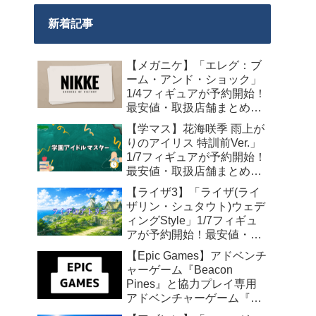
新着記事
【メガニケ】「エレグ：ブ
ーム・アンド・ショック」
1/4フィギュアが予約開始！
最安値・取扱店舗まとめ
【2027年10月発売】
【学マス】花海咲季 雨上が
りのアイリス 特訓前Ver.」
1/7フィギュアが予約開始！
最安値・取扱店舗まとめ
【2027年4月発売】
【ライザ3】「ライザ(ライ
ザリン・シュタウト)ウェデ
ィングStyle」1/7フィギュ
アが予約開始！最安値・取
扱店舗まとめ【2027年4月
【Epic Games】アドベンチ
発売】
ャーゲーム『Beacon
Pines』と協力プレイ専用
アドベンチャーゲーム『We
Were Here Together』の無