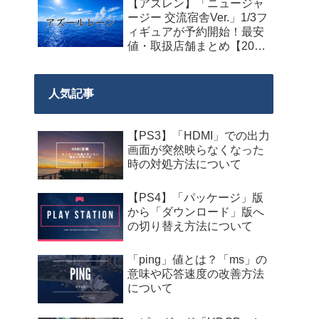
【アズレン】「ニュージャ
料配布が来週2026年8月14
ージー 交流宿舎Ver.」1/3フ
日午前0時までの期間限定
ィギュアが予約開始！最安
で開始！
値・取扱店舗まとめ【2027
年2月発売】
人気記事
【PS3】「HDMI」での出力
画面が突然映らなくなった
時の対処方法について
【PS4】「パッケージ」版
から「ダウンロード」版へ
の切り替え方法について
「ping」値とは？「ms」の
意味や応答速度の改善方法
について