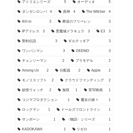
アトリエシリーズ
5
オーディオ
5
ダンガンロンパ
4
原神
4
The Witcher
4
itch.io
3
葬送のフリーレン
3
IPアドレス
3
悪魔城ドラキュラ
3
E3
3
聖剣伝説
3
ギルティギア
3
ワンパンマン
3
DEEMO
3
チェンソーマン
2
プラモデル
2
Among Us
2
分配器
2
Apple
2
モノリスソフト
2
クラウドファンディング
2
妖怪ウォッチ
2
無双
1
実写映画
1
コジマプロダクション
1
魔女の旅々
1
ロックマン
1
ドールズフロントライン
1
サンボーン
1
〈物語〉シリーズ
1
KADOKAWA
1
リゼロ
1