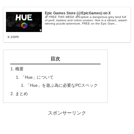
Epic Games Store (@EpicGames) on X
🌈 FREE THIS WEEK 🌈Explore a dangerous grey land full
of peril, mystery and colors unseen. Hue is a vibrant, award-
winning puzzle-adventure, FREE on the Epic Gam...
x.com
目次
概要
「Hue」について
「Hue」を遊ぶ為に必要なPCスペック
まとめ
スポンサーリンク