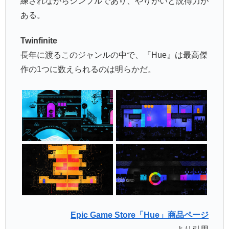
練されながらシンプルであり、やりがいと説得力が
ある。
Twinfinite
長年に渡るこのジャンルの中で、『Hue』は最高傑
作の1つに数えられるのは明らかだ。
Epic Game Store「Hue」商品ページ