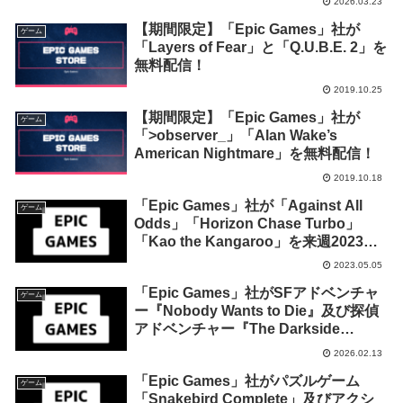
2026.03.23
【期間限定】「Epic Games」社が
ゲーム
「Layers of Fear」と「Q.U.B.E. 2」を
無料配信！
2019.10.25
【期間限定】「Epic Games」社が
ゲーム
「>observer_」「Alan Wake’s
American Nightmare」を無料配信！
2019.10.18
「Epic Games」社が「Against All
ゲーム
Odds」「Horizon Chase Turbo」
「Kao the Kangaroo」を来週2023年5
月11日終日までの期間限定で無料配布
2023.05.05
を開始！
「Epic Games」社がSFアドベンチャ
ゲーム
ー『Nobody Wants to Die』及び探偵
アドベンチャー『The Darkside
Detective: A Fumble in the Dark』を
2026.02.13
来週2026年2月20日1時までの期間限定
「Epic Games」社がパズルゲーム
で無料配布を開始！
ゲーム
「Snakebird Complete」及びアクシ