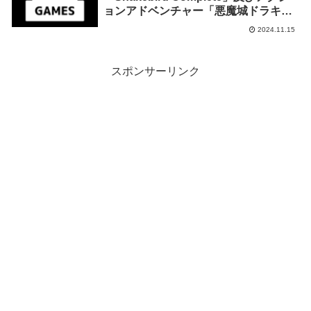
ョンアドベンチャー「悪魔城ドラキュ
ラ アニバーサリーコレクション」を来
2024.11.15
週2024年11月22日午前1時までの期間
限定で無料配布を開始！
スポンサーリンク