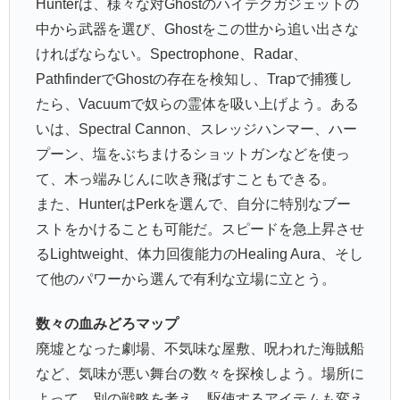
Hunterは、様々な対Ghostのハイテクガジェットの
中から武器を選び、Ghostをこの世から追い出さな
ければならない。Spectrophone、Radar、
PathfinderでGhostの存在を検知し、Trapで捕獲し
たら、Vacuumで奴らの霊体を吸い上げよう。ある
いは、Spectral Cannon、スレッジハンマー、ハー
プーン、塩をぶちまけるショットガンなどを使っ
て、木っ端みじんに吹き飛ばすこともできる。
また、HunterはPerkを選んで、自分に特別なブー
ストをかけることも可能だ。スピードを急上昇させ
るLightweight、体力回復能力のHealing Aura、そし
て他のパワーから選んで有利な立場に立とう。
数々の血みどろマップ
廃墟となった劇場、不気味な屋敷、呪われた海賊船
など、気味が悪い舞台の数々を探検しよう。場所に
よって、別の戦略を考え、駆使するアイテムも変え