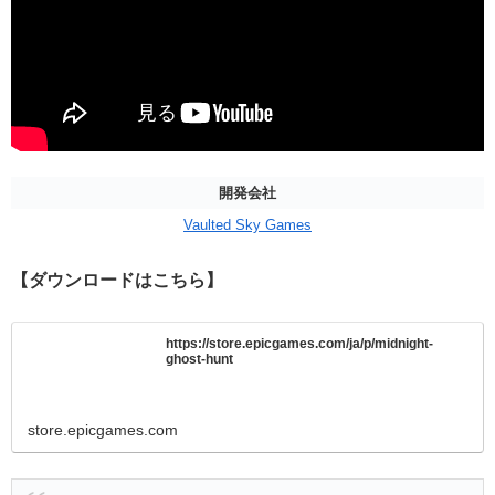
開発会社
Vaulted Sky Games
【ダウンロードはこちら】
https://store.epicgames.com/ja/p/midnight-
ghost-hunt
store.epicgames.com