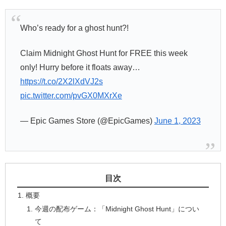
Who’s ready for a ghost hunt?!
Claim Midnight Ghost Hunt for FREE this week
only! Hurry before it floats away…
https://t.co/2X2lXdVJ2s
pic.twitter.com/pvGX0MXrXe
— Epic Games Store (@EpicGames)
June 1, 2023
目次
概要
今週の配布ゲーム：「Midnight Ghost Hunt」につい
て