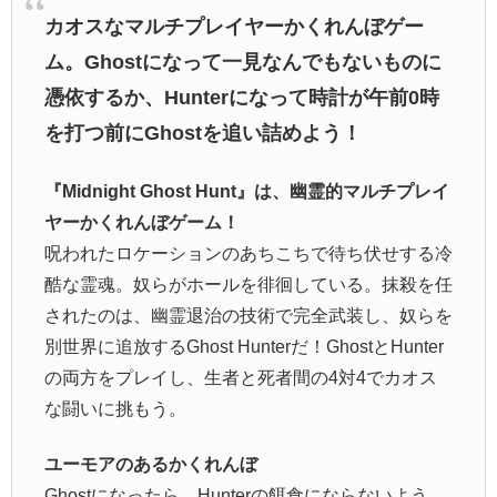
カオスなマルチプレイヤーかくれんぼゲー
ム。Ghostになって一見なんでもないものに
憑依するか、Hunterになって時計が午前0時
を打つ前にGhostを追い詰めよう！
『Midnight Ghost Hunt』は、幽霊的マルチプレイ
ヤーかくれんぼゲーム！
呪われたロケーションのあちこちで待ち伏せする冷
酷な霊魂。奴らがホールを徘徊している。抹殺を任
されたのは、幽霊退治の技術で完全武装し、奴らを
別世界に追放するGhost Hunterだ！GhostとHunter
の両方をプレイし、生者と死者間の4対4でカオス
な闘いに挑もう。
ユーモアのあるかくれんぼ
Ghostになったら、Hunterの餌食にならないよう