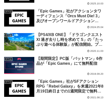
ルドアクション「Nightingale」を来週
2025.10.03
2025年10月9日までの期間限定で無料
「Epic Games」社がアクションタワ
配布を開始！
ゲーム
ーディフェンス「Orcs Must Die! 3」
及びオープンワールドアクション
RPG「キャットクエスト2」を来週
2024.05.04
2024年5月9日終日までの期間限定で無
【PS4/XB ONE】「ドラゴンクエスト
料配布を開始！
ゲーム
XI 過ぎ去りし時を求めて S」の「たっ
ぷり遊べる体験版」が配信開始。プレ
イ時間は想定10時間
2020.11.03
【期間限定】PC版「バットマン」6作
ゲーム
品が「Epic Games」にて無料配信
2019.09.20
「Epic Games」社がSFアクション
ゲーム
RPG「Rebel Galaxy」を来週2021年8
月19日終日までの1週間限定で無料配
布を開始！
2021.08.13