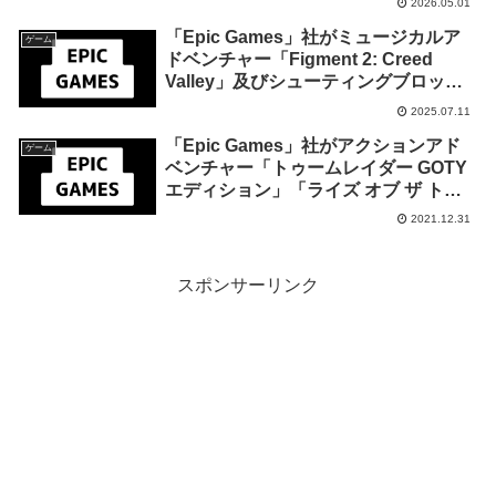
2026.05.01
期間限定で開始
「Epic Games」社がミュージカルア
ゲーム
ドベンチャー「Figment 2: Creed
Valley」及びシューティングブロック
崩し「Sky Racket」を来週2025年7月
2025.07.11
17日までの期間限定で無料配布を開
「Epic Games」社がアクションアド
始！
ゲーム
ベンチャー「トゥームレイダー GOTY
エディション」「ライズ オブ ザ トゥ
ームレイダー：20 Year Celebration」
2021.12.31
「シャドウ オブ ザ トゥームレイダー
ディフィニティブエディション」を来
週2022年1月7日午前1時までの1週間限
スポンサーリンク
定で無料配布を開始！