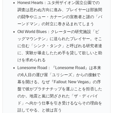
Honest Hearts：ユタ州ザイオン国立公園での
調査は思わぬ方向に進み、プレイヤーは部族間
の闘争やニュー・カナーンの宣教者と謎の「バ
ーンドマン」の対立に巻き込まれてしまう
Old World Blues：クレーターの研究施設「ビ
ッグマウンテン」に送られたプレイヤー。そこ
に住む「シンク・タンク」と呼ばれる研究者達
に、実験が暴走したため手を貸して欲しいと助
けを求められる
Lonesome Road：『Lonesome Road』は本来
の6人目の運び屋「ユリシーズ」からの接触で
幕を開ける。なぜ『Fallout: New Vegas』の序
盤で彼がプラチナチップを運ぶことを拒否した
のか。地震と嵐に閉ざされた「ザ・ディバイ
ド」へ向かう仕事を引き受けるならその理由を
話してやる、と彼は言う