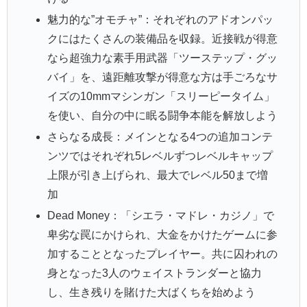
魅力的な”オモチャ”：それぞれのアドオンパッ
クにはたくさんの装備品を収録。近接戦が得意
なら超強力な素手用武器「ツーステップ・グッ
バイ」を、遠距離攻撃が得意な方は手ごろなサ
イズの10mmマシンガン「スリーピータイム」
を使い、自分の中に眠る闘争本能を解放しよう
さらなる成長：メインとなる4つの追加コンテ
ンツではそれぞれ5レベルずつレベルキャップ
上限が引き上げられ、最大でレベル50まで増
加
Dead Money：「シエラ・マドレ・カジノ」で
卑劣な罠にかけられ、大金をかけたゲームに参
加することとなったプレイヤー。共に囚われの
身となった3人のウェイストランダーと協力
し、生き残りを賭けた大ばくちを始めよう