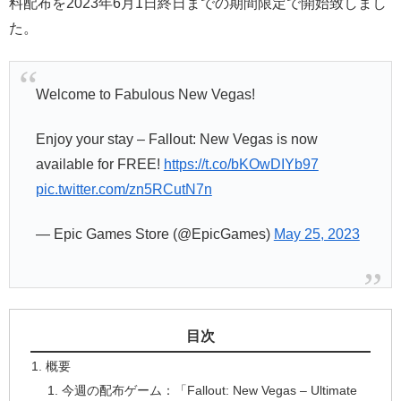
料配布を2023年6月1日終日までの期間限定で開始致しまし
た。
Welcome to Fabulous New Vegas!
Enjoy your stay – Fallout: New Vegas is now
available for FREE!
https://t.co/bKOwDIYb97
pic.twitter.com/zn5RCutN7n
— Epic Games Store (@EpicGames)
May 25, 2023
目次
概要
今週の配布ゲーム：「Fallout: New Vegas – Ultimate