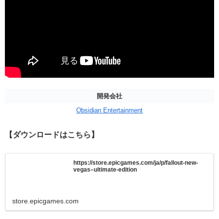
開発会社
Obsidian Entertainment
【ダウンロードはこちら】
https://store.epicgames.com/ja/p/fallout-new-
vegas–ultimate-edition
store.epicgames.com