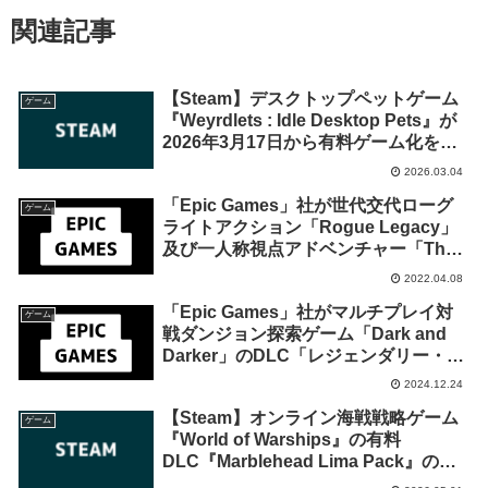
関連記事
【Steam】デスクトップペットゲーム
ゲーム
『Weyrdlets : Idle Desktop Pets』が
2026年3月17日から有料ゲーム化を発
表。ライブラリ登録でずっと遊べる
2026.03.04
「Epic Games」社が世代交代ローグ
ゲーム
ライトアクション「Rogue Legacy」
及び一人称視点アドベンチャー「The
Vanishing of Ethan Carter」を来週
2022.04.08
2022年4月14日終日までの1週間限定で
「Epic Games」社がマルチプレイ対
無料配布を開始！
ゲーム
戦ダンジョン探索ゲーム「Dark and
Darker」のDLC「レジェンダリー・ス
テータス」を明日2024年12月25日午前
2024.12.24
1時までの期間限定で無料配布を開始！
【Steam】オンライン海戦戦略ゲーム
ゲーム
『World of Warships』の有料
DLC『Marblehead Lima Pack』の無
料配布が2026年5月8日午前2時までの