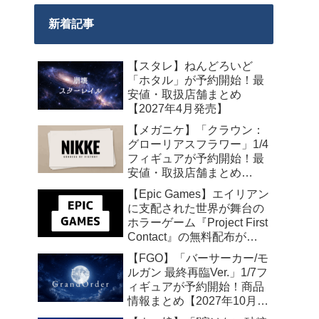
新着記事
【スタレ】ねんどろいど
「ホタル」が予約開始！最
安値・取扱店舗まとめ
【2027年4月発売】
【メガニケ】「クラウン：
グローリアスフラワー」1/4
フィギュアが予約開始！最
安値・取扱店舗まとめ
【2027年5月発売】
【Epic Games】エイリアン
に支配された世界が舞台の
ホラーゲーム『Project First
Contact』の無料配布が
2026年8月18日午前7時まで
【FGO】「バーサーカー/モ
の期間限定で開始
ルガン 最終再臨Ver.」1/7フ
ィギュアが予約開始！商品
情報まとめ【2027年10月発
売】