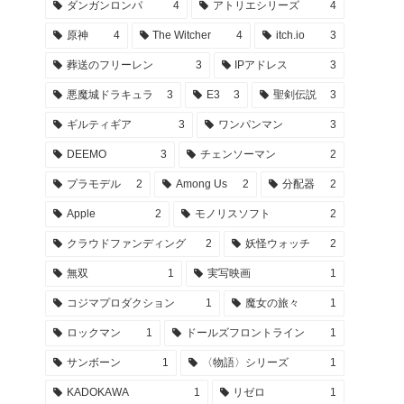
ダンガンロンパ
4
アトリエシリーズ
4
原神
4
The Witcher
4
itch.io
3
葬送のフリーレン
3
IPアドレス
3
悪魔城ドラキュラ
3
E3
3
聖剣伝説
3
ギルティギア
3
ワンパンマン
3
DEEMO
3
チェンソーマン
2
プラモデル
2
Among Us
2
分配器
2
Apple
2
モノリスソフト
2
クラウドファンディング
2
妖怪ウォッチ
2
無双
1
実写映画
1
コジマプロダクション
1
魔女の旅々
1
ロックマン
1
ドールズフロントライン
1
サンボーン
1
〈物語〉シリーズ
1
KADOKAWA
1
リゼロ
1