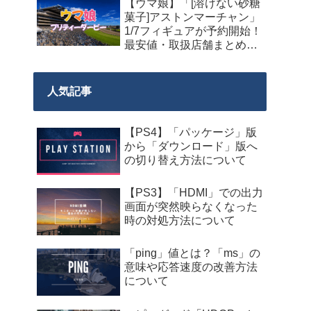
【ウマ娘】「[溶けない砂糖
菓子]アストンマーチャン」
1/7フィギュアが予約開始！
最安値・取扱店舗まとめ
【2027年9月発売】
人気記事
【PS4】「パッケージ」版
から「ダウンロード」版へ
の切り替え方法について
【PS3】「HDMI」での出力
画面が突然映らなくなった
時の対処方法について
「ping」値とは？「ms」の
意味や応答速度の改善方法
について