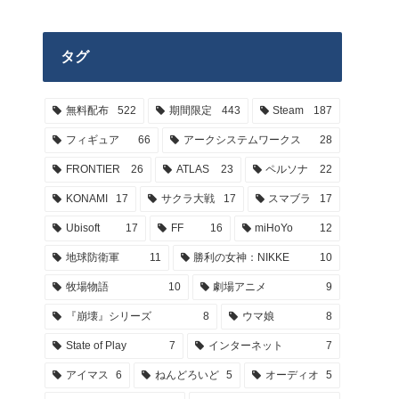
タグ
無料配布
522
期間限定
443
Steam
187
フィギュア
66
アークシステムワークス
28
FRONTIER
26
ATLAS
23
ペルソナ
22
KONAMI
17
サクラ大戦
17
スマブラ
17
Ubisoft
17
FF
16
miHoYo
12
地球防衛軍
11
勝利の女神：NIKKE
10
牧場物語
10
劇場アニメ
9
『崩壊』シリーズ
8
ウマ娘
8
State of Play
7
インターネット
7
アイマス
6
ねんどろいど
5
オーディオ
5