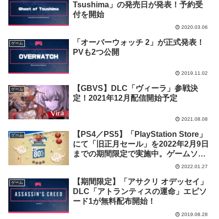
Tsushima」の発売日が発表！予約受
付を開始
2020.03.06
「オーバーウォッチ 2」が正式発表！
ゲーム
PVも2つ公開
2019.11.02
【GBVS】DLC「ヴィーラ」参戦決
ゲーム
定！2021年12月配信開始予定
2021.08.08
【PS4／PS5】「PlayStation Store」
ゲーム
にて「旧正月セール」を2022年2月9日
までの期間限定で実施中。ゲームソフ
トが最大80%OFF
2022.01.27
【期間限定】「アサクリ オデッセイ」
ゲーム
DLC「アトランティスの運命」エピソ
ード1が無料配布開始！
2019.08.28