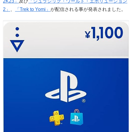
2K23」
及び
「ジュラシック・ワールド・エボリューション
2」
、
「Trek to Yomi
」
が
配信される事が発表されました。