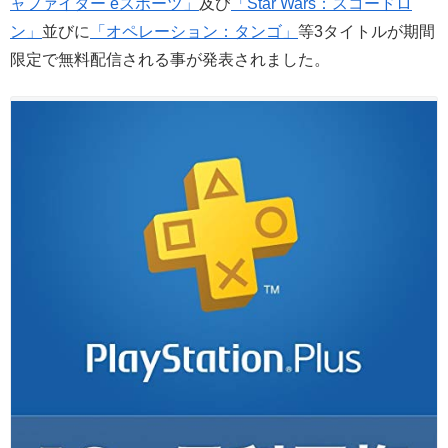
ャファイター eスポーツ」
及び
「Star Wars：スコードロ
ン」
並びに
「オペレーション：タンゴ」
等3タイトルが期間
限定で無料配信される事が発表されました。