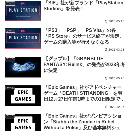
「SIE」社が新ブランド「PlayStation
ゲーム
Studios」を発表！
2020.05.13
「PS3」「PSP」「PS Vita」の各
ゲーム
「PS Store」のサービス終了が決定、
ゲームの購入等が行えなくなる
2021.03.23
【グラブル】「GRANBLUE
ゲーム
FANTASY: Relink」の発売が2023年冬
に決定
2023.05.25
「Epic Games」社がアドベンチャー
ゲーム
ゲーム「DEATH STRANDING」を明
日12月27日午前1時までの1日限定で無
料配布を開始！
2022.12.26
「Epic Games」社がゾンビアクショ
ゲーム
ン「Stubbs the Zombie in Rebel
Without a Pulse」及び基本無料シュー