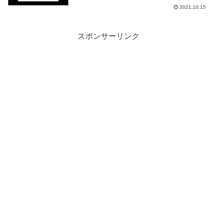
ター「Paladins」の限定バンドル
2021.10.15
「Epicパック」を来週2021年10月21
日終日までの1週間限定で無料配布を開
始！
スポンサーリンク