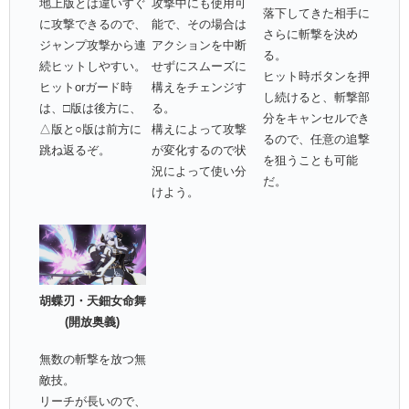
地上版とは違いすぐ
攻撃中にも使用可
落下してきた相手に
に攻撃できるので、
能で、その場合は
さらに斬撃を決め
ジャンプ攻撃から連
アクションを中断
る。
続ヒットしやすい。
せずにスムーズに
ヒット時ボタンを押
ヒットorガード時
構えをチェンジす
し続けると、斬撃部
は、□版は後方に、
る。
分をキャンセルでき
△版と○版は前方に
構えによって攻撃
るので、任意の追撃
跳ね返るぞ。
が変化するので状
を狙うことも可能
況によって使い分
だ。
けよう。
胡蝶刃・天鈿女命舞
(開放奥義)
無数の斬撃を放つ無
敵技。
リーチが長いので、