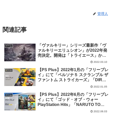
管理人
関連記事
「ヴァルキリー」シリーズ最新作「ヴ
ゲーム
ァルキリーエリュシオン」が2022年発
売決定。開発は「トライエース」から
「ソレイユ」に
2022.03.10
【PS Plus】2022年1月の「フリープレ
ゲーム
イ」にて「ペルソナ５ スクランブル ザ
ファントム ストライカーズ」「DIRT
5」「Deep Rock Galactic」等3タイト
2022.01.05
ルの配信が開始！
【PS Plus】2022年6月の「フリープレ
ゲーム
イ」にて「ゴッド・オブ・ウォー
PlayStation Hits」「NARUTO TO
BORUTO シノビストライカー」
2022.06.03