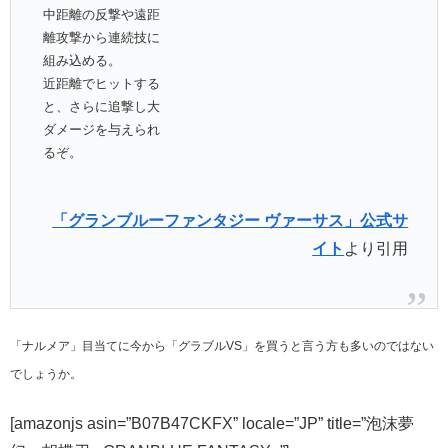
中距離の反撃や遠距
離攻撃から連続技に
組み込める。
近距離でヒットする
と、さらに追撃し大
ダメージを与えられ
るぞ。
「グランブルーファンタジー ヴァーサス」公式サ
イト
より引用
「ナルメア」目当てに今から「グラブルVS」を買うと言う方も多いのではない
でしょうか。
[amazonjs asin=”B07B47CKFX” locale=”JP” title=”泡沫夢