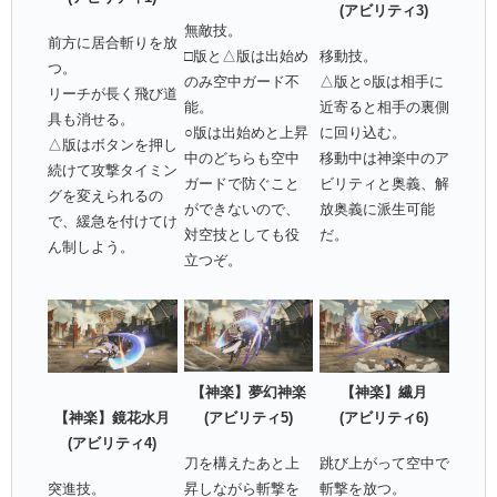
(アビリティ3)
無敵技。
前方に居合斬りを放
□版と△版は出始め
移動技。
つ。
のみ空中ガード不
△版と○版は相手に
リーチが長く飛び道
能。
近寄ると相手の裏側
具も消せる。
○版は出始めと上昇
に回り込む。
△版はボタンを押し
中のどちらも空中
移動中は神楽中のア
続けて攻撃タイミン
ガードで防ぐこと
ビリティと奥義、解
グを変えられるの
ができないので、
放奥義に派生可能
で、緩急を付けてけ
対空技としても役
だ。
ん制しよう。
立つぞ。
【神楽】夢幻神楽
【神楽】繊月
【神楽】鏡花水月
(アビリティ5)
(アビリティ6)
(アビリティ4)
刀を構えたあと上
跳び上がって空中で
突進技。
昇しながら斬撃を
斬撃を放つ。