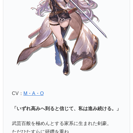
CV：
M・A・O
「いずれ高みへ到ると信じて、私は進み続ける。」
武芸百般を極めんとする家系に生まれた剣豪。
ただひたすらに研鑽を重ね、