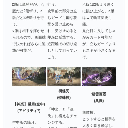
□版は単発だが、△
行う。
△版は□版より遠く
版だと2段斬り、○
攻撃前の部分は立
に跳び上がる。○版
版だと3段斬りを行
ちガード可能な攻
は→で軌道変更可
う。
撃を受け止めら
能。
○版は相手を浮かせ
れ、受け止めると
見た目に反してしゃ
られるので、画面端
即座に反撃する。
がみガード可能だ
で決めればさらに追
近距離での切り返
が、立ちガードより
撃が可能だ。
しとして狙ってい
もスキが小さくなる
こう。
ぞ。
胡蝶刃
紫雲百景
(特殊技)
(奥義)
【神楽】繊月(空中)
「神楽」と「源
(アビリティ7)
無敵技。
氏」に構えをチェ
ヒットすると相手を
空中版の繊月。
ンジする。
大きく吹き飛ばし、