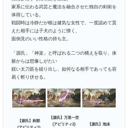
家系に伝わる武芸と魔法を融合させた独自の剣術を
体得している。
戦闘時は冷静だが根は健気な女性で、一度認めて貰
えた相手には子犬のように懐く、
面倒見のいい性格の持ち主。
「源氏」「神楽」と呼ばれる二つの構えを取り、体
躯からは想像しがたい
鋭い太刀筋を繰り出し、如何なる相手であっても容
易く斬り伏せる。
【源氏】万里一空
【源氏】刹那
(アビリティ2)
【源氏】泡沫
(アビリティ1)