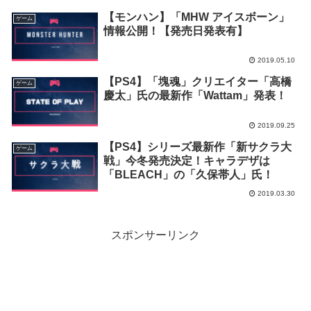
「Can’t drive this」等3タイトルの配
【モンハン】「MHW アイスボーン」
信が決定！
ゲーム
情報公開！【発売日発表有】
2019.05.10
【PS4】「塊魂」クリエイター「高橋
ゲーム
慶太」氏の最新作「Wattam」発表！
2019.09.25
【PS4】シリーズ最新作「新サクラ大
ゲーム
戦」今冬発売決定！キャラデザは
「BLEACH」の「久保帯人」氏！
2019.03.30
スポンサーリンク