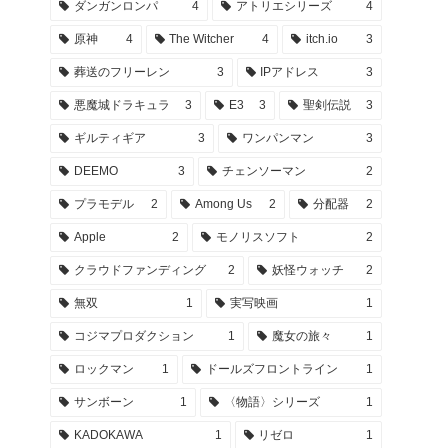
ダンガンロンパ
4
アトリエシリーズ
4
原神
4
The Witcher
4
itch.io
3
葬送のフリーレン
3
IPアドレス
3
悪魔城ドラキュラ
3
E3
3
聖剣伝説
3
ギルティギア
3
ワンパンマン
3
DEEMO
3
チェンソーマン
2
プラモデル
2
Among Us
2
分配器
2
Apple
2
モノリスソフト
2
クラウドファンディング
2
妖怪ウォッチ
2
無双
1
実写映画
1
コジマプロダクション
1
魔女の旅々
1
ロックマン
1
ドールズフロントライン
1
サンボーン
1
〈物語〉シリーズ
1
KADOKAWA
1
リゼロ
1