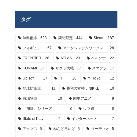
タグ
無料配布
523
期間限定
444
Steam
187
フィギュア
67
アークシステムワークス
28
FRONTIER
26
ATLAS
23
ペルソナ
22
KONAMI
17
サクラ大戦
17
スマブラ
17
Ubisoft
17
FF
16
miHoYo
12
地球防衛軍
11
勝利の女神：NIKKE
10
牧場物語
10
劇場アニメ
9
『崩壊』シリーズ
8
ウマ娘
8
State of Play
7
インターネット
7
アイマス
6
ねんどろいど
5
オーディオ
5