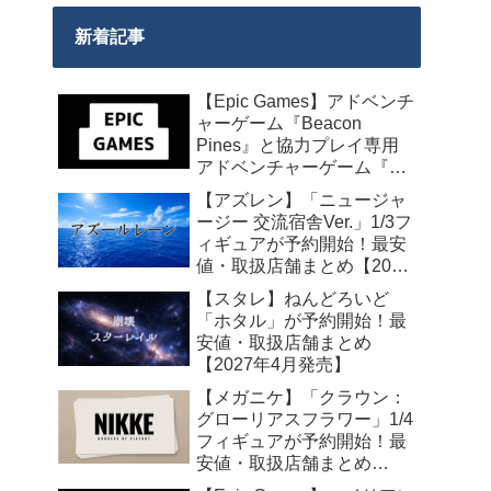
新着記事
【Epic Games】アドベンチ
ャーゲーム『Beacon
Pines』と協力プレイ専用
アドベンチャーゲーム『We
Were Here Together』の無
【アズレン】「ニュージャ
料配布が来週2026年8月14
ージー 交流宿舎Ver.」1/3フ
日午前0時までの期間限定
ィギュアが予約開始！最安
で開始！
値・取扱店舗まとめ【2027
年2月発売】
【スタレ】ねんどろいど
「ホタル」が予約開始！最
安値・取扱店舗まとめ
【2027年4月発売】
【メガニケ】「クラウン：
グローリアスフラワー」1/4
フィギュアが予約開始！最
安値・取扱店舗まとめ
【2027年5月発売】