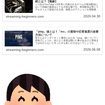
続とは？【無線】
ニコ生やYouTube LIVE等に代表されるゲームの実況配信に
おいて回線の速度はとても大切な物です。実況配信は常にリ
アルタイムで放送される為、画面上のアクションを視聴者さ
んに快適に届ける為には常に安定した回線速度が必須と成り
ます。この記事では、ゲーム実況に必要不可欠なインターネ
2026.04.30
streaming-beginners.com
ット接続について解説致します。
「ping」値とは？「ms」の意味や応答速度の改善
方法について
皆さんはインターネット通信における「ping」値についてご
存知でしょうか。何となく名前は聞いた事があるけど意味ま
では分からないと言った方も多いのではないでしょうか。当
記事ではインターネット通信において最重要！とも言える
「ping」値について簡単に解説致します。
2026.06.08
streaming-beginners.com