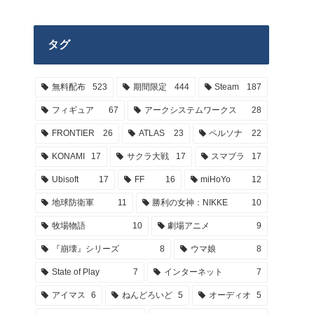
タグ
無料配布
523
期間限定
444
Steam
187
フィギュア
67
アークシステムワークス
28
FRONTIER
26
ATLAS
23
ペルソナ
22
KONAMI
17
サクラ大戦
17
スマブラ
17
Ubisoft
17
FF
16
miHoYo
12
地球防衛軍
11
勝利の女神：NIKKE
10
牧場物語
10
劇場アニメ
9
『崩壊』シリーズ
8
ウマ娘
8
State of Play
7
インターネット
7
アイマス
6
ねんどろいど
5
オーディオ
5