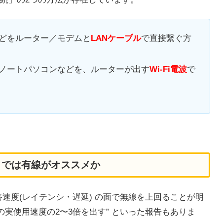
どをルーター／モデムと
LANケーブル
で直接繋ぐ方
ノートパソコンなどを、ルーターが出す
Wi-Fi電波
で
」では有線がオススメか
速度(レイテンシ・遅延) の面で無線を上回ることが明
-Fi の実使用速度の2〜3倍を出す” といった報告もありま