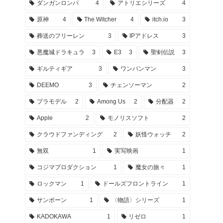
ダンガンロンパ
4
アトリエシリーズ
4
原神
4
The Witcher
4
itch.io
3
葬送のフリーレン
3
IPアドレス
3
悪魔城ドラキュラ
3
E3
3
聖剣伝説
3
ギルティギア
3
ワンパンマン
3
DEEMO
3
チェンソーマン
2
プラモデル
2
Among Us
2
分配器
2
Apple
2
モノリスソフト
2
クラウドファンディング
2
妖怪ウォッチ
2
無双
1
実写映画
1
コジマプロダクション
1
魔女の旅々
1
ロックマン
1
ドールズフロントライン
1
サンボーン
1
〈物語〉シリーズ
1
KADOKAWA
1
リゼロ
1