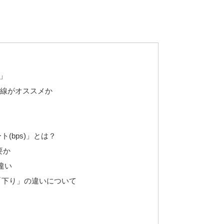
」
有線がオススメか
(bps)」とは？
要か
違い
「下り」の違いについて