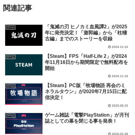
関連記事
「鬼滅の刃 ヒノカミ血風譚2」が2025
ゲーム
年に発売決定！「遊郭編」から「柱稽
古編」までのストーリーを収録
2024.12.10
【Steam】FPS「Half-Life 2」が2024
ゲーム
年11月16日から期間限定で無料配布を
開始
2024.11.16
【Steam】PC版「牧場物語 再会のミ
ゲーム
ネラルタウン」が2020年7月15日に配
信決定！
2020.06.15
ゲーム雑誌「電撃PlayStation」が月刊
ゲーム
誌としての幕を閉じる事を発表！
2020.02.26