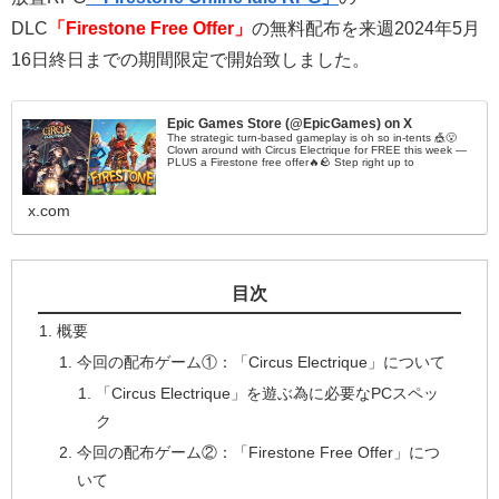
DLC
「Firestone Free Offer
」
の無料配布を来週2024年5月
16日終日までの期間限定で開始致しました。
Epic Games Store (@EpicGames) on X
The strategic turn-based gameplay is oh so in-tents 🎪😮
Clown around with Circus Electrique for FREE this week —
PLUS a Firestone free offer🔥🪨 Step right up to
x.com
目次
概要
今回の配布ゲーム①：「Circus Electrique」について
「Circus Electrique」を遊ぶ為に必要なPCスペッ
ク
今回の配布ゲーム②：「Firestone Free Offer」につ
いて