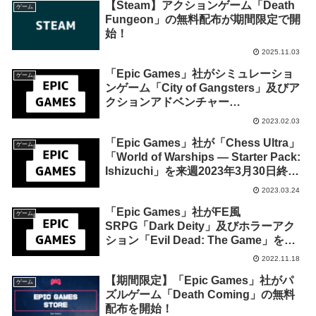
【Steam】アクションゲーム「Death
ゲーム
Fungeon」の無料配布が期間限定で開
始！
2025.11.03
「Epic Games」社がシミュレーショ
ゲーム
ンゲーム「City of Gangsters」及びア
クションアドベンチャー
「Dishonored: Death of the
2023.02.03
Outsider」を来週2月10日午前1時まで
「Epic Games」社が「Chess Ultra」
の期間限定で無料配布を開始！
ゲーム
「World of Warships — Starter Pack:
Ishizuchi」を来週2023年3月30日終日
までの期間限定で無料配布を開始！
2023.03.24
「Epic Games」社がFE風
ゲーム
SRPG「Dark Deity」及びホラーアク
ション「Evil Dead: The Game」を来
週11月25日午前1時までの1週間限定で
2022.11.18
無料配布を開始！
【期間限定】「Epic Games」社がパ
ゲーム
ズルゲーム「Death Coming」の無料
配布を開始！