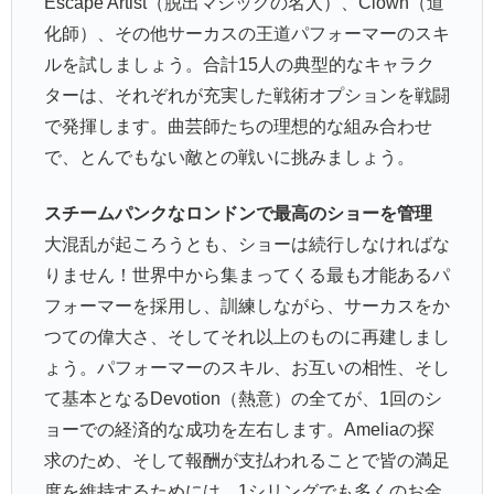
Escape Artist（脱出マジックの名人）、Clown（道
化師）、その他サーカスの王道パフォーマーのスキ
ルを試しましょう。合計15人の典型的なキャラク
ターは、それぞれが充実した戦術オプションを戦闘
で発揮します。曲芸師たちの理想的な組み合わせ
で、とんでもない敵との戦いに挑みましょう。
スチームパンクなロンドンで最高のショーを管理
大混乱が起ころうとも、ショーは続行しなければな
りません！世界中から集まってくる最も才能あるパ
フォーマーを採用し、訓練しながら、サーカスをか
つての偉大さ、そしてそれ以上のものに再建しまし
ょう。パフォーマーのスキル、お互いの相性、そし
て基本となるDevotion（熱意）の全てが、1回のシ
ョーでの経済的な成功を左右します。Ameliaの探
求のため、そして報酬が支払われることで皆の満足
度を維持するためには、1シリングでも多くのお金