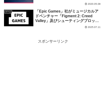
2020.05.08
「Epic Games」社がミュージカルア
ゲーム
ドベンチャー「Figment 2: Creed
Valley」及びシューティングブロック
崩し「Sky Racket」を来週2025年7月
2025.07.11
17日までの期間限定で無料配布を開
始！
スポンサーリンク