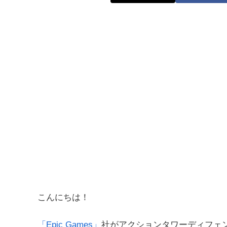
こんにちは！
「Epic Games」
社がアクションタワーディフェ