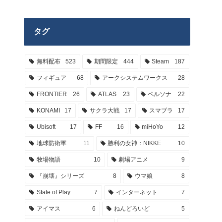
タグ
無料配布
523
期間限定
444
Steam
187
フィギュア
68
アークシステムワークス
28
FRONTIER
26
ATLAS
23
ペルソナ
22
KONAMI
17
サクラ大戦
17
スマブラ
17
Ubisoft
17
FF
16
miHoYo
12
地球防衛軍
11
勝利の女神：NIKKE
10
牧場物語
10
劇場アニメ
9
『崩壊』シリーズ
8
ウマ娘
8
State of Play
7
インターネット
7
アイマス
6
ねんどろいど
5