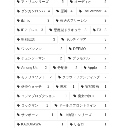
アトリエシリーズ
5
オーディオ
5
ダンガンロンパ
4
原神
4
The Witcher
4
itch.io
3
葬送のフリーレン
3
IPアドレス
3
悪魔城ドラキュラ
3
E3
3
聖剣伝説
3
ギルティギア
3
ワンパンマン
3
DEEMO
3
チェンソーマン
2
プラモデル
2
Among Us
2
分配器
2
Apple
2
モノリスソフト
2
クラウドファンディング
2
妖怪ウォッチ
2
無双
1
実写映画
1
コジマプロダクション
1
魔女の旅々
1
ロックマン
1
ドールズフロントライン
1
サンボーン
1
〈物語〉シリーズ
1
KADOKAWA
1
リゼロ
1