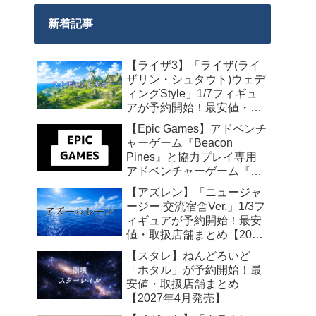
新着記事
【ライザ3】「ライザ(ライ
ザリン・シュタウト)ウェデ
ィングStyle」1/7フィギュ
アが予約開始！最安値・取
扱店舗まとめ【2027年4月
【Epic Games】アドベンチ
発売】
ャーゲーム『Beacon
Pines』と協力プレイ専用
アドベンチャーゲーム『We
Were Here Together』の無
【アズレン】「ニュージャ
料配布が来週2026年8月14
ージー 交流宿舎Ver.」1/3フ
日午前0時までの期間限定
ィギュアが予約開始！最安
で開始！
値・取扱店舗まとめ【2027
年2月発売】
【スタレ】ねんどろいど
「ホタル」が予約開始！最
安値・取扱店舗まとめ
【2027年4月発売】