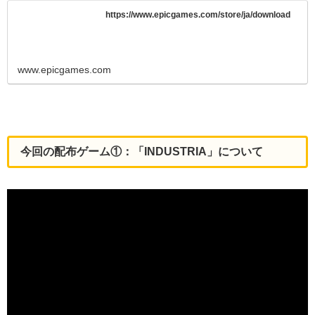
https://www.epicgames.com/store/ja/download
www.epicgames.com
今回の配布ゲーム①：「INDUSTRIA」について