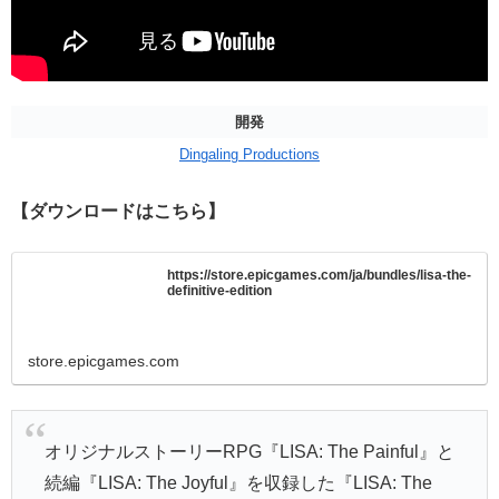
開発
Dingaling Productions
【ダウンロードはこちら】
https://store.epicgames.com/ja/bundles/lisa-the-
definitive-edition
store.epicgames.com
オリジナルストーリーRPG『LISA: The Painful』と
続編『LISA: The Joyful』を収録した『LISA: The