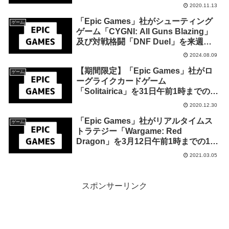
の無料配布を開始
2020.11.13
「Epic Games」社がシューティング
ゲーム
ゲーム「CYGNI: All Guns Blazing」
及び対戦格闘「DNF Duel」を来週
2024年8月15日終日までの期間限定で
2024.08.09
無料配布を開始！
【期間限定】「Epic Games」社がロ
ゲーム
ーグライクカードゲーム
「Solitairica」を31日午前1時までの24
時間限定で無料配布を開始！
2020.12.30
「Epic Games」社がリアルタイムス
ゲーム
トラテジー「Wargame: Red
Dragon」を3月12日午前1時までの1週
間限定で無料配布を開始！
2021.03.05
スポンサーリンク