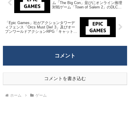
ム「The Big Con」並びにオンライン推理
対戦ゲーム「Town of Salem 2」のDLCを
来週2024年4月25日終日までの期間限定で
無料配布を開始！
「Epic Games」社がアクションタワーデ
ィフェンス「Orcs Must Die! 3」及びオー
プンワールドアクションRPG「キャットク
エスト2」を来週2024年5月9日終日までの
期間限定で無料配布を開始！
コメント
コメントを書き込む
ホーム
ゲーム