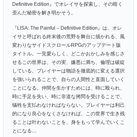
Definitive Edition』でオレイサを探索し、その暗く
歪んだ秘密を解き明かそう。
『LISA: The Painful – Definitive Edition』は、オレ
イサと呼ばれる終末後の荒野を舞台に描かれる、風
変わりなサイドスクロールRPGのアップデート版
タイトル。一見愛らしく、どこかおかしみを感じさ
せるこの世界は、その実、嫌悪に満ち、倫理は破綻
している。プレイヤーは物語を徹底的に変える選択
を強いられることで、自らの人間性と直面していく
ことになる。仲間を生かすためには、時に殴られ、
時に手足を失い、時に非道な拷問を受けることで、
犠牲を支払わなければならない。プレイヤーは利己
的になり良心をなくさなければ、この世界で生き残
ることは叶わないことを、身をもって学んでいくこ
とになる…