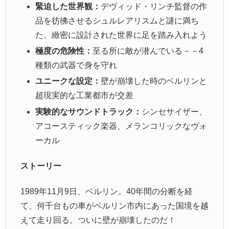
緊迫した世界観：
デヴィッド・リンチ監督の作
品を彷彿させるシュルレアリスムと謎に満ち
た、緻密に設計された世界に足を踏み入れよう
極度の危険性：
至る所に敵が潜んでいる－－4
種類の武器で身を守れ
ユニークな設定：
壁が崩壊した時のベルリンと
超現実的な工業都市が交差
実験的なサウンドトラック：
シンセサイザー、
アコースティック楽器、メランコリックなヴォ
ーカル
ストーリー
1989年11月9日、ベルリン。40年間の分断を経
て、何千台もの車がベルリン市内にあった国境を越
えて走り回る。ついに壁が崩壊したのだ！