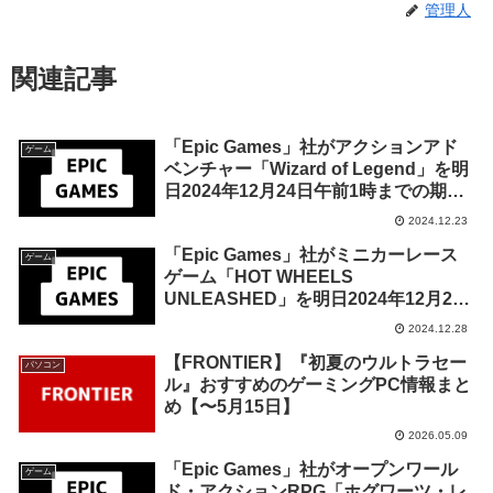
管理人
関連記事
「Epic Games」社がアクションアド
ゲーム
ベンチャー「Wizard of Legend」を明
日2024年12月24日午前1時までの期間
限定で無料配布を開始！
2024.12.23
「Epic Games」社がミニカーレース
ゲーム
ゲーム「HOT WHEELS
UNLEASHED」を明日2024年12月29
日午前1時までの期間限定で無料配布を
2024.12.28
開始！
【FRONTIER】『初夏のウルトラセー
パソコン
ル』おすすめのゲーミングPC情報まと
め【〜5月15日】
2026.05.09
「Epic Games」社がオープンワール
ゲーム
ド・アクションRPG「ホグワーツ・レ