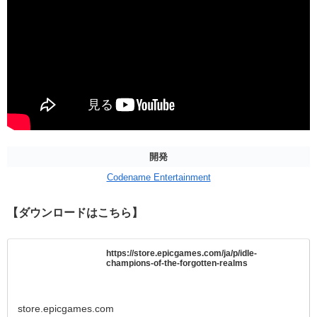
開発
Codename Entertainment
【ダウンロードはこちら】
https://store.epicgames.com/ja/p/idle-
champions-of-the-forgotten-realms
store.epicgames.com