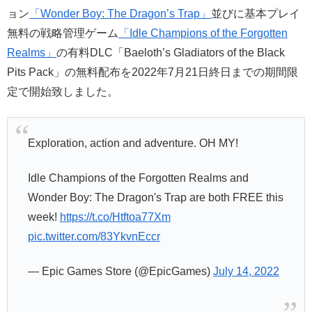
ョン
「Wonder Boy: The Dragon’s Trap」
並びに基本プレイ
無料の戦略管理ゲーム
「Idle Champions of the Forgotten
Realms」
の有料DLC「Baeloth’s Gladiators of the Black
Pits Pack」の無料配布を2022年7月21日終日までの期間限
定で開始致しました。
Exploration, action and adventure. OH MY!
Idle Champions of the Forgotten Realms and
Wonder Boy: The Dragon's Trap are both FREE this
week!
https://t.co/Htftoa77Xm
pic.twitter.com/83YkvnEccr
— Epic Games Store (@EpicGames)
July 14, 2022