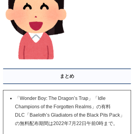
まとめ
「Wonder Boy: The Dragon’s Trap」「Idle
Champions of the Forgotten Realms」の有料
DLC「Baeloth’s Gladiators of the Black Pits Pack」
の無料配布期間は2022年7月22日午前0時まで。