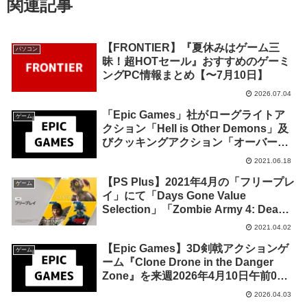
関連記事
【FRONTIER】『夏休みはゲーム三
パソコン
昧！超HOTセール』おすすめのゲーミ
ングPC情報まとめ【〜7月10日】
2026.07.04
「Epic Games」社がローグライトア
ゲーム
クション「Hell is Other Demons」及
びクッキングアクション「オーバーク
ック2」を来週2021年6月24日終日まで
2021.06.18
の1週間限定で無料配布を開始！
【PS Plus】2021年4月の「フリープレ
ゲーム
イ」にて「Days Gone Value
Selection」「Zombie Army 4: Dead
War」「Oddworld: Soulstorm」等3タ
2021.04.02
イトル配信が決定！
【Epic Games】3D剣戟アクションゲ
ゲーム
ーム『Clone Drone in the Danger
Zone』を来週2026年4月10日午前0時
までの期間限定で無料配布を開始！
2026.04.03