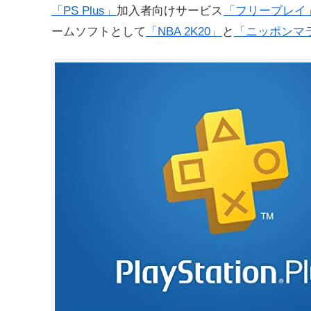
「PS Plus」
加入者向けサービス
「フリープレイ
ームソフトとして
「NBA 2K20」
と
「ニッポンマ