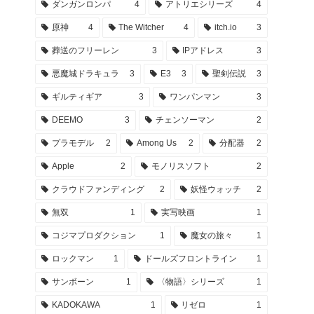
ダンガンロンパ
4
アトリエシリーズ
4
原神
4
The Witcher
4
itch.io
3
葬送のフリーレン
3
IPアドレス
3
悪魔城ドラキュラ
3
E3
3
聖剣伝説
3
ギルティギア
3
ワンパンマン
3
DEEMO
3
チェンソーマン
2
プラモデル
2
Among Us
2
分配器
2
Apple
2
モノリスソフト
2
クラウドファンディング
2
妖怪ウォッチ
2
無双
1
実写映画
1
コジマプロダクション
1
魔女の旅々
1
ロックマン
1
ドールズフロントライン
1
サンボーン
1
〈物語〉シリーズ
1
KADOKAWA
1
リゼロ
1