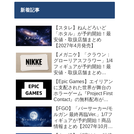
新着記事
【スタレ】ねんどろいど
「ホタル」が予約開始！最
安値・取扱店舗まとめ
【2027年4月発売】
【メガニケ】「クラウン：
グローリアスフラワー」1/4
フィギュアが予約開始！最
安値・取扱店舗まとめ
【2027年5月発売】
【Epic Games】エイリアン
に支配された世界が舞台の
ホラーゲーム『Project First
Contact』の無料配布が
2026年8月18日午前7時まで
【FGO】「バーサーカー/モ
の期間限定で開始
ルガン 最終再臨Ver.」1/7フ
ィギュアが予約開始！商品
情報まとめ【2027年10月発
売】