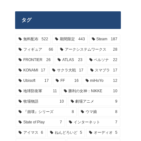
タグ
無料配布
522
期間限定
443
Steam
187
フィギュア
66
アークシステムワークス
28
FRONTIER
26
ATLAS
23
ペルソナ
22
KONAMI
17
サクラ大戦
17
スマブラ
17
Ubisoft
17
FF
16
miHoYo
12
地球防衛軍
11
勝利の女神：NIKKE
10
牧場物語
10
劇場アニメ
9
『崩壊』シリーズ
8
ウマ娘
8
State of Play
7
インターネット
7
アイマス
6
ねんどろいど
5
オーディオ
5