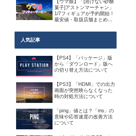
【ウマ娘】「[溶けない砂糖
菓子]アストンマーチャン」
1/7フィギュアが予約開始！
最安値・取扱店舗まとめ
【2027年9月発売】
人気記事
【PS4】「パッケージ」版
から「ダウンロード」版へ
の切り替え方法について
【PS3】「HDMI」での出力
画面が突然映らなくなった
時の対処方法について
「ping」値とは？「ms」の
意味や応答速度の改善方法
について