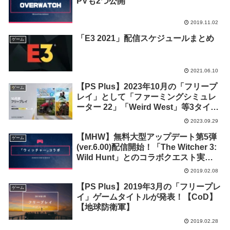
PVも2つ公開
2019.11.02
「E3 2021」配信スケジュールまとめ
ゲーム
2021.06.10
【PS Plus】2023年10月の「フリープ
ゲーム
レイ」として「ファーミングシミュレ
ーター 22」「Weird West」等3タイト
ルの配信が決定！
2023.09.29
【MHW】無料大型アップデート第5弾
ゲーム
(ver.6.00)配信開始！「The Witcher 3:
Wild Hunt」とのコラボクエスト実
装！
2019.02.08
【PS Plus】2019年3月の「フリープレ
ゲーム
イ」ゲームタイトルが発表！【CoD】
【地球防衛軍】
2019.02.28