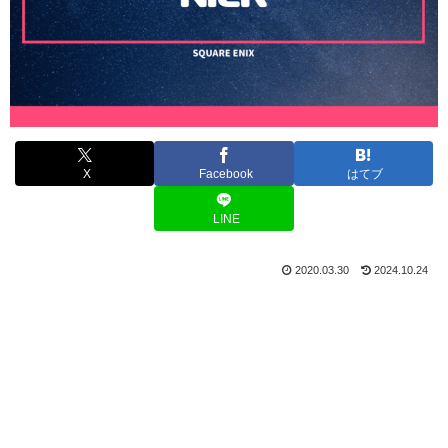
X
Facebook
はてブ
LINE
2020.03.30
2024.10.24