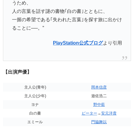
うため、
人の言葉を話す謎の書物｢白の書｣とともに、
一握の希望である｢失われた言葉｣を探す旅に出かけ
ることに──。”
PlayStation公式ブログ
より引用
【出演声優】
主人公(青年)
岡本信彦
主人公(少年)
遊佐浩二
ヨナ
野中藍
白の書
ピーター
→
安元洋貴
エミール
門脇舞以