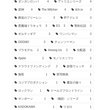
ダンガンロンパ
4
アトリエシリーズ
4
原神
4
The Witcher
4
itch.io
3
葬送のフリーレン
3
IPアドレス
3
悪魔城ドラキュラ
3
E3
3
聖剣伝説
3
ギルティギア
3
ワンパンマン
3
DEEMO
3
チェンソーマン
2
プラモデル
2
Among Us
2
分配器
2
Apple
2
モノリスソフト
2
クラウドファンディング
2
妖怪ウォッチ
2
無双
1
実写映画
1
コジマプロダクション
1
魔女の旅々
1
ロックマン
1
ドールズフロントライン
1
サンボーン
1
〈物語〉シリーズ
1
KADOKAWA
1
リゼロ
1