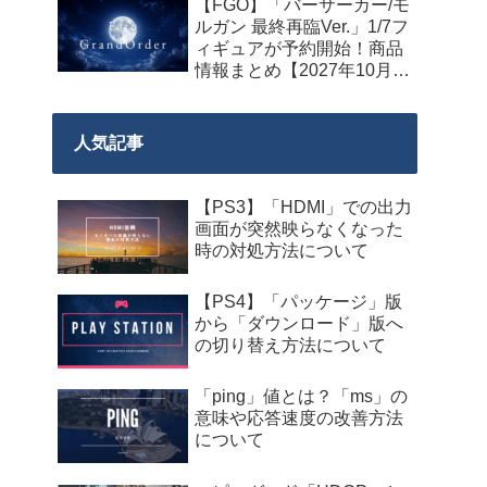
【FGO】「バーサーカー/モ
の期間限定で開始
ルガン 最終再臨Ver.」1/7フ
ィギュアが予約開始！商品
情報まとめ【2027年10月発
売】
人気記事
【PS3】「HDMI」での出力
画面が突然映らなくなった
時の対処方法について
【PS4】「パッケージ」版
から「ダウンロード」版へ
の切り替え方法について
「ping」値とは？「ms」の
意味や応答速度の改善方法
について