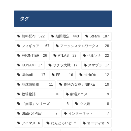
タグ
無料配布
522
期間限定
443
Steam
187
フィギュア
67
アークシステムワークス
28
FRONTIER
26
ATLAS
23
ペルソナ
22
KONAMI
17
サクラ大戦
17
スマブラ
17
Ubisoft
17
FF
16
miHoYo
12
地球防衛軍
11
勝利の女神：NIKKE
10
牧場物語
10
劇場アニメ
9
『崩壊』シリーズ
8
ウマ娘
8
State of Play
7
インターネット
7
アイマス
6
ねんどろいど
5
オーディオ
5