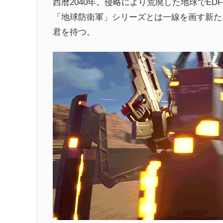
西暦2040年。侵略により荒廃した地球でED
「地球防衛軍」シリーズとは一線を画す新た
君を待つ。