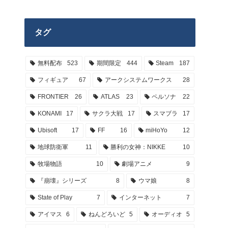
タグ
無料配布
523
期間限定
444
Steam
187
フィギュア
67
アークシステムワークス
28
FRONTIER
26
ATLAS
23
ペルソナ
22
KONAMI
17
サクラ大戦
17
スマブラ
17
Ubisoft
17
FF
16
miHoYo
12
地球防衛軍
11
勝利の女神：NIKKE
10
牧場物語
10
劇場アニメ
9
『崩壊』シリーズ
8
ウマ娘
8
State of Play
7
インターネット
7
アイマス
6
ねんどろいど
5
オーディオ
5