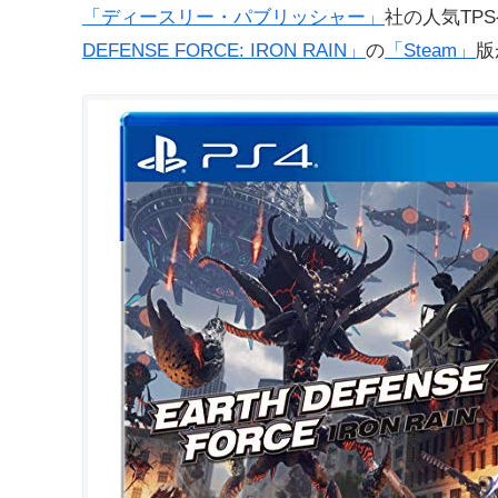
「ディースリー・パブリッシャー」
社の人気TP
DEFENSE FORCE: IRON RAIN」
の
「Steam」
版