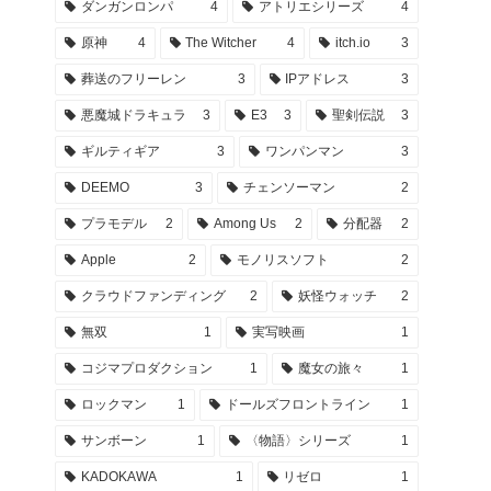
ダンガンロンパ
4
アトリエシリーズ
4
原神
4
The Witcher
4
itch.io
3
葬送のフリーレン
3
IPアドレス
3
悪魔城ドラキュラ
3
E3
3
聖剣伝説
3
ギルティギア
3
ワンパンマン
3
DEEMO
3
チェンソーマン
2
プラモデル
2
Among Us
2
分配器
2
Apple
2
モノリスソフト
2
クラウドファンディング
2
妖怪ウォッチ
2
無双
1
実写映画
1
コジマプロダクション
1
魔女の旅々
1
ロックマン
1
ドールズフロントライン
1
サンボーン
1
〈物語〉シリーズ
1
KADOKAWA
1
リゼロ
1