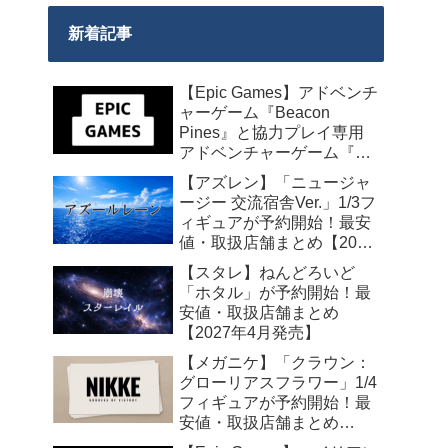
新着記事
【Epic Games】アドベンチ
ャーゲーム『Beacon
Pines』と協力プレイ専用
アドベンチャーゲーム『We
Were Here Together』の無
【アズレン】「ニュージャ
料配布が来週2026年8月14
ージー 交流宿舎Ver.」1/3フ
日午前0時までの期間限定
ィギュアが予約開始！最安
で開始！
値・取扱店舗まとめ【2027
年2月発売】
【スタレ】ねんどろいど
「ホタル」が予約開始！最
安値・取扱店舗まとめ
【2027年4月発売】
【メガニケ】「クラウン：
グローリアスフラワー」1/4
フィギュアが予約開始！最
安値・取扱店舗まとめ
【2027年5月発売】