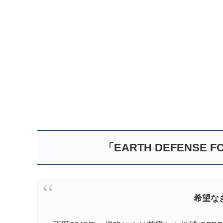
「EARTH DEFENSE F
希望な