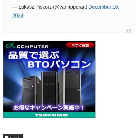
— Łukasz Piskorz (@vanripperart)
December 16,
2024
ゲーム