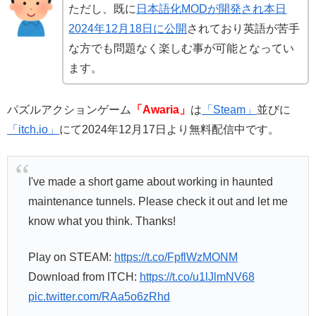
ただし、既に
日本語化MODが開発され本日
2024年12月18日に公開
されており英語が苦手
な方でも問題なく楽しむ事が可能となってい
ます。
パズルアクションゲーム
「Awaria」
は
「Steam」
並びに
「itch.io」
にて2024年12月17日より無料配信中です。
I've made a short game about working in haunted
maintenance tunnels. Please check it out and let me
know what you think. Thanks!
Play on STEAM:
https://t.co/FpflWzMONM
Download from ITCH:
https://t.co/u1lJlmNV68
pic.twitter.com/RAa5o6zRhd