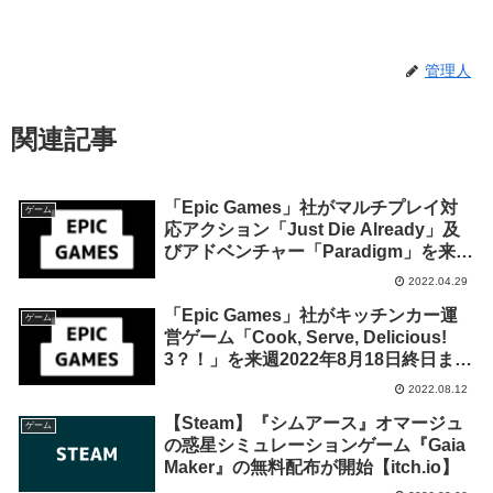
管理人
関連記事
「Epic Games」社がマルチプレイ対
ゲーム
応アクション「Just Die Already」及
びアドベンチャー「Paradigm」を来週
2022年5月5日終日までの1週間限定で
2022.04.29
無料配布を開始！
「Epic Games」社がキッチンカー運
ゲーム
営ゲーム「Cook, Serve, Delicious!
3？！」を来週2022年8月18日終日まで
の1週間限定で無料配布を開始！
2022.08.12
【Steam】『シムアース』オマージュ
ゲーム
の惑星シミュレーションゲーム『Gaia
Maker』の無料配布が開始【itch.io】