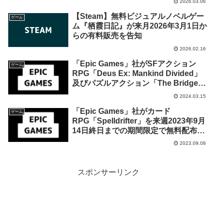
2026.03.06
【Steam】無料ビジュアルノベルゲー
ゲーム
ム『栖霞日記』が来月2026年3月1日か
らの有料販売を告知
2026.02.16
「Epic Games」社がSFアクション
ゲーム
RPG「Deus Ex: Mankind Divided」
及びパズルアクション「The Bridge」
を来週2024年3月21日終日までの期間
2024.03.15
限定で無料配布を開始！
「Epic Games」社がカード
ゲーム
RPG「Spelldrifter」を来週2023年9月
14日終日までの期間限定で無料配布を
開始！
2023.09.08
スポンサーリンク