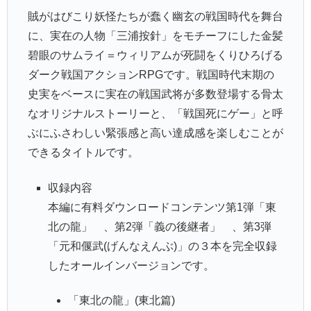
賊がはびこり妖怪たちが蠢く幽玄の戦国時代を舞台
に、実在の人物「三浦按針」をモチーフにした金髪
碧眼のサムライ＝ウィリアムが死闘をくりひろげる
ダーク戦国アクションRPGです。戦国時代末期の
史実をベースに実在の戦国武将が多数登場する骨太
なオリジナルストーリーと、「戦国死にゲー」と呼
ぶにふさわしい緊張感と高い達成感を楽しむことが
できるタイトルです。
収録内容
本編に有料ダウンロードコンテンツ第1弾「東
北の龍」 、第2弾「義の後継者」 、第3弾
「元和偃武(げんなえんぶ)」の３本を完全収録
したオールインバージョンです。
「東北の龍」(東北篇)