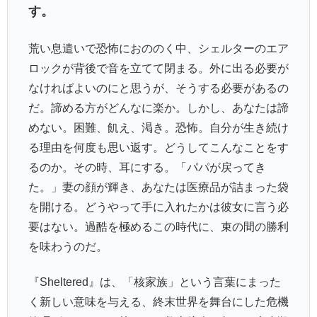
す。
荒い息遣いで恐怖におののく中、シェルターのエア
ロックが背後で音を立てて閉まる。外に出る必要が
なければよいのにと思うが、そうする必要があるの
だ。諦める方がどんなに楽か。しかし、あなたは諦
めない。困難、飢え、渇き。恐怖。自分が生き続け
る理由を何度も思い返す。どうしてこんなことをす
るのか。その時、耳にする。「パパが戻ってき
た。」妻の顔が輝き、あなたは医療品が詰まった袋
を開ける。どうやって手に入れたかは彼女に言う必
要はない。過酷を極めるこの時代に、束の間の勝利
を味わうのだ。
『Sheltered』は、「核家族」という言葉にまった
く新しい意味を与える、終末世界を舞台にした危機