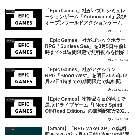
「Epic Games」社がパズルシミュレ
ゲーム
ーションゲーム「Automachef」及び
オープンワールドアクションゲーム
「セインツロウ：ザ・サード リマスタ
2021.08.27
ード」を来週2021年9月2日終日までの
「Epic Games」社がゴシックホラー
1週間限定で無料配布を開始！
ゲーム
RPG「Sunless Sea」を3月5日午前1
時までの1週間限定で無料配布を開始！
2021.02.26
「Epic Games」社がアクション
ゲーム
RPG「Blood West」を明日2025年12
月22日1時までの期間限定で無料配布
を開始！
2025.12.21
【Epic Games】密輸品を目的地まで
ゲーム
運ぶドライブゲーム『I Need Spirit!
Off-Road Edition』の無料配布が2026
年4月3日午前7時までの期間限定で開
2026.03.20
始
【Steam】「RPG Maker XP」の無料
ゲーム
配布が2024年2月20日朝3時までの期間