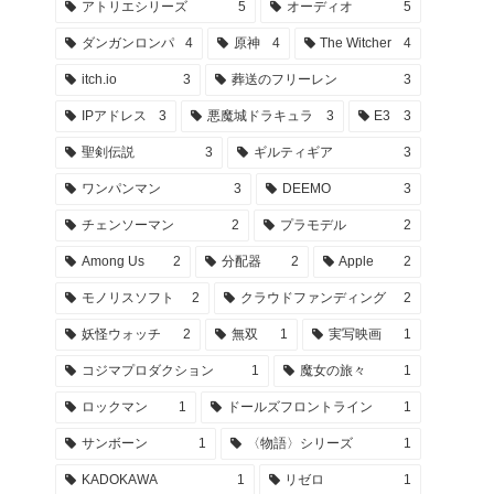
アトリエシリーズ
5
オーディオ
5
ダンガンロンパ
4
原神
4
The Witcher
4
itch.io
3
葬送のフリーレン
3
IPアドレス
3
悪魔城ドラキュラ
3
E3
3
聖剣伝説
3
ギルティギア
3
ワンパンマン
3
DEEMO
3
チェンソーマン
2
プラモデル
2
Among Us
2
分配器
2
Apple
2
モノリスソフト
2
クラウドファンディング
2
妖怪ウォッチ
2
無双
1
実写映画
1
コジマプロダクション
1
魔女の旅々
1
ロックマン
1
ドールズフロントライン
1
サンボーン
1
〈物語〉シリーズ
1
KADOKAWA
1
リゼロ
1