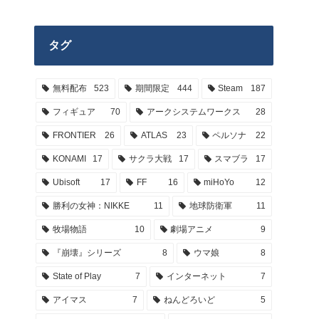
タグ
無料配布
523
期間限定
444
Steam
187
フィギュア
70
アークシステムワークス
28
FRONTIER
26
ATLAS
23
ペルソナ
22
KONAMI
17
サクラ大戦
17
スマブラ
17
Ubisoft
17
FF
16
miHoYo
12
勝利の女神：NIKKE
11
地球防衛軍
11
牧場物語
10
劇場アニメ
9
『崩壊』シリーズ
8
ウマ娘
8
State of Play
7
インターネット
7
アイマス
7
ねんどろいど
5