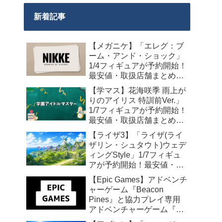
新着記事
【メガニケ】「エレグ：ブ
ーム・アンド・ショック」
1/4フィギュアが予約開始！
最安値・取扱店舗まとめ
【2027年10月発売】
【学マス】花海咲季 雨上が
りのアイリス 特訓前Ver.」
1/7フィギュアが予約開始！
最安値・取扱店舗まとめ
【2027年4月発売】
【ライザ3】「ライザ(ライ
ザリン・シュタウト)ウェデ
ィングStyle」1/7フィギュ
アが予約開始！最安値・取
扱店舗まとめ【2027年4月
【Epic Games】アドベンチ
発売】
ャーゲーム『Beacon
Pines』と協力プレイ専用
アドベンチャーゲーム『We
Were Here Together』の無