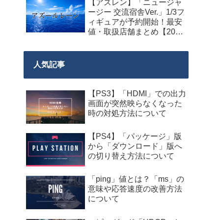
【アズレン】「ニュージャ
料配布が来週2026年8月14
ージー 交流宿舎Ver.」1/3フ
日午前0時までの期間限定
ィギュアが予約開始！最安
で開始！
値・取扱店舗まとめ【2027
年2月発売】
人気記事
【PS3】「HDMI」での出力
画面が突然映らなくなった
時の対処方法について
【PS4】「パッケージ」版
から「ダウンロード」版へ
の切り替え方法について
「ping」値とは？「ms」の
意味や応答速度の改善方法
について