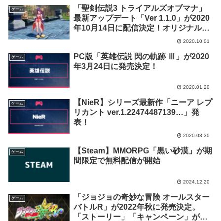
「聖剣伝説3 トライアルズオブマナ」
ゲーム
最新アップデート「Ver 1.1.0」が2020
年10月14日に配信決定！オリジナル版
発売25周年企画も実施
2020.10.01
PC版「英雄伝説 閃の軌跡 Ⅲ」が2020
ゲーム
年3月24日に発売決定！
2020.01.20
【NieR】シリーズ最新作「ニーア レプ
ゲーム
リカント ver.1.22474487139…」発
表！
2020.03.30
【Steam】MMORPG「黒い砂漠」が期
ゲーム
間限定で無料配信が開始
2024.12.20
「ジョジョの奇妙な冒険 オールスター
ゲーム
バトルR」が2022年秋に発売決定。
「ストーリー」「キャンペーン」が削