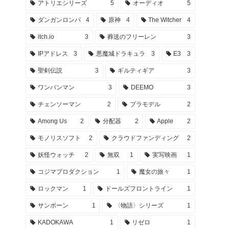
アトリエシリーズ
5
オーディオ
5
ダンガンロンパ
4
原神
4
The Witcher
4
itch.io
3
葬送のフリーレン
3
IPアドレス
3
悪魔城ドラキュラ
3
E3
3
聖剣伝説
3
ギルティギア
3
ワンパンマン
3
DEEMO
3
チェンソーマン
2
プラモデル
2
Among Us
2
分配器
2
Apple
2
モノリスソフト
2
クラウドファンディング
2
妖怪ウォッチ
2
無双
1
実写映画
1
コジマプロダクション
1
魔女の旅々
1
ロックマン
1
ドールズフロントライン
1
サンボーン
1
〈物語〉シリーズ
1
KADOKAWA
1
リゼロ
1