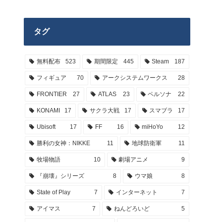
タグ
無料配布
523
期間限定
445
Steam
187
フィギュア
70
アークシステムワークス
28
FRONTIER
27
ATLAS
23
ペルソナ
22
KONAMI
17
サクラ大戦
17
スマブラ
17
Ubisoft
17
FF
16
miHoYo
12
勝利の女神：NIKKE
11
地球防衛軍
11
牧場物語
10
劇場アニメ
9
『崩壊』シリーズ
8
ウマ娘
8
State of Play
7
インターネット
7
アイマス
7
ねんどろいど
5