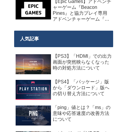
【Epic Games】アドベンチ
発売】
ャーゲーム『Beacon
Pines』と協力プレイ専用
アドベンチャーゲーム『We
Were Here Together』の無
料配布が来週2026年8月14
日午前0時までの期間限定
人気記事
で開始！
【PS3】「HDMI」での出力
画面が突然映らなくなった
時の対処方法について
【PS4】「パッケージ」版
から「ダウンロード」版へ
の切り替え方法について
「ping」値とは？「ms」の
意味や応答速度の改善方法
について