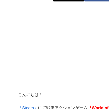
こんにちは！
「Steam」
にて戦車アクションゲーム
『World of