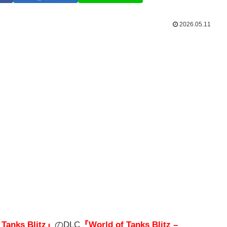
2026.05.11
 Tanks Blitz』
のDLC
『World of Tanks Blitz –