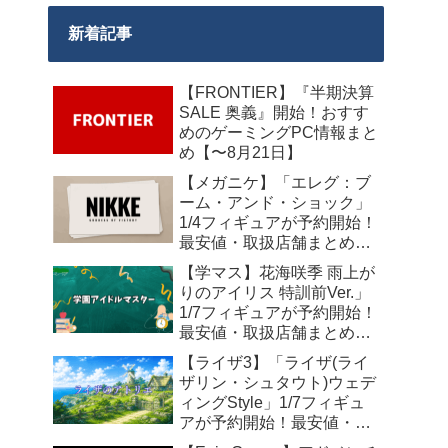
新着記事
【FRONTIER】『半期決算
SALE 奥義』開始！おすす
めのゲーミングPC情報まと
め【〜8月21日】
【メガニケ】「エレグ：ブ
ーム・アンド・ショック」
1/4フィギュアが予約開始！
最安値・取扱店舗まとめ
【2027年10月発売】
【学マス】花海咲季 雨上が
りのアイリス 特訓前Ver.」
1/7フィギュアが予約開始！
最安値・取扱店舗まとめ
【2027年4月発売】
【ライザ3】「ライザ(ライ
ザリン・シュタウト)ウェデ
ィングStyle」1/7フィギュ
アが予約開始！最安値・取
扱店舗まとめ【2027年4月