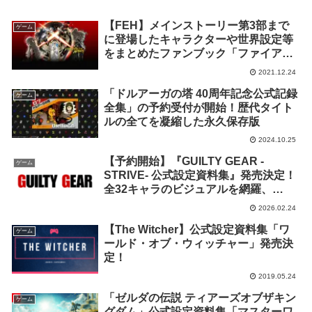
【FEH】メインストーリー第3部まで
ゲーム
に登場したキャラクターや世界設定等
をまとめたファンブック「ファイアー
エムブレム キャラクターイラストレー
2021.12.24
ションズ Vol.I」が2021年12月24日に
「ドルアーガの塔 40周年記念公式記録
発売
ゲーム
全集」の予約受付が開始！歴代タイト
ルの全てを凝縮した永久保存版
2024.10.25
【予約開始】『GUILTY GEAR -
ゲーム
STRIVE- 公式設定資料集』発売決定！
全32キャラのビジュアルを網羅、
ebten限定特典も必見
2026.02.24
【The Witcher】公式設定資料集「ワ
ゲーム
ールド・オブ・ウィッチャー」発売決
定！
2019.05.24
「ゼルダの伝説 ティアーズオブザキン
ゲーム
グダム」公式設定資料集「マスターワ