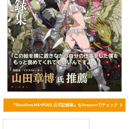
『Shuzilow.HA×PiXEL公式記録集』をAmazonでチェック