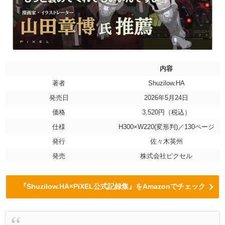
内容
著者
Shuzilow.HA
発売日
2026年5月24日
価格
3,520円（税込）
仕様
H300×W220(変形判)／130ページ
発行
佐々木英州
発売
株式会社ピクセル
『Shuzilow.HA×PiXEL公式記録集』をAmazonでチェック