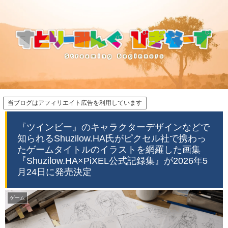
当ブログはアフィリエイト広告を利用しています
『ツインビー』のキャラクターデザインなどで
知られるShuzilow.HA氏がピクセル社で携わっ
たゲームタイトルのイラストを網羅した画集
『Shuzilow.HA×PiXEL公式記録集』が2026年5
月24日に発売決定
ゲーム