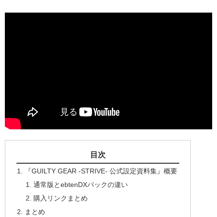
目次
『GUILTY GEAR -STRIVE- 公式設定資料集』概要
通常版とebtenDXパックの違い
購入リンクまとめ
まとめ