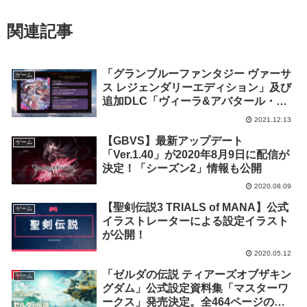
関連記事
「グランブルーファンタジー ヴァーサ
ゲーム
ス レジェンダリーエディション」及び
追加DLC「ヴィーラ&アバタール・ベ
リアル」の発売が2021年12月14日に決
2021.12.13
定
【GBVS】最新アップデート
ゲーム
「Ver.1.40」が2020年8月9日に配信が
決定！「シーズン2」情報も公開
2020.08.09
【聖剣伝説3 TRIALS of MANA】公式
ゲーム
イラストレーターによる設定イラスト
が公開！
2020.05.12
「ゼルダの伝説 ティアーズオブザキン
ゲーム
グダム」公式設定資料集「マスターワ
ークス」発売決定。全464ページの大