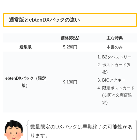
通常版とebtenDXパックの違い
価格(税込)
主な特典
通常版
5,280円
本書のみ
B2タペストリー
ポストカード(5
枚)
ebtenDXパック（限定
BIGアクキー
9,130円
版）
限定ポストカード
(※阿々久商店限
定)
数量限定のDXパックは早期終了の可能性があ
ります。