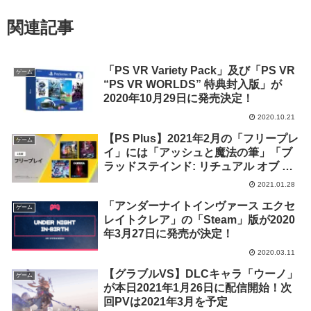
関連記事
「PS VR Variety Pack」及び「PS VR
ゲーム
“PS VR WORLDS” 特典封入版」が
2020年10月29日に発売決定！
2020.10.21
【PS Plus】2021年2月の「フリープレ
ゲーム
イ」には「アッシュと魔法の筆」「ブ
ラッドステインド: リチュアル オブ ザ
ナイト」等4タイトルの配信が決定
2021.01.28
「アンダーナイトインヴァース エクセ
ゲーム
レイトクレア」の「Steam」版が2020
年3月27日に発売が決定！
2020.03.11
【グラブルVS】DLCキャラ「ウーノ」
ゲーム
が本日2021年1月26日に配信開始！次
回PVは2021年3月を予定