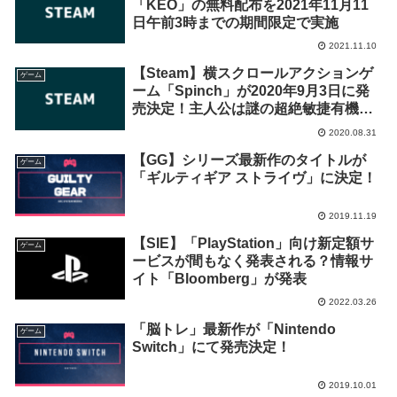
「KEO」の無料配布を2021年11月11
日午前3時までの期間限定で実施
2021.11.10
【Steam】横スクロールアクションゲ
ゲーム
ーム「Spinch」が2020年9月3日に発
売決定！主人公は謎の超絶敏捷有機生
命体
2020.08.31
【GG】シリーズ最新作のタイトルが
ゲーム
「ギルティギア ストライヴ」に決定！
2019.11.19
【SIE】「PlayStation」向け新定額サ
ゲーム
ービスが間もなく発表される？情報サ
イト「Bloomberg」が発表
2022.03.26
「脳トレ」最新作が「Nintendo
ゲーム
Switch」にて発売決定！
2019.10.01