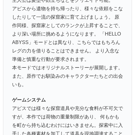
主人公は髪型や顔立ちなどをクリエイト可能。
アビスから遺物を持ち帰ったり、様々な依頼をこな
したりして一流の探窟家に育て上げましょう。 原
作同様、探窟家としてのランクが上昇することで、
より深い場所に挑めるようになります。 「HELLO
ABYSS」モードとは異なり、こちらではもちろん
レグの力を借りることはできません。 より入念な
準備と慎重な行動が要求されます。
本モードではオリジナルストーリーが展開します。
また、原作でお馴染みのキャラクターたちとの出会
いも。
ゲームシステム
アビスでは様々な探窟道具や充分な食料が不可欠で
すが、本作では荷物の重量制限があり、 何もかも
を町から持ち込むわけにはいきません。探索中に入
手した各種素材を加工して道具を現地調達すること